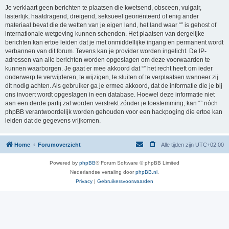
Je verklaart geen berichten te plaatsen die kwetsend, obsceen, vulgair,
lasterlijk, haatdragend, dreigend, seksueel georiënteerd of enig ander
materiaal bevat die de wetten van je eigen land, het land waar “” is gehost of
internationale wetgeving kunnen schenden. Het plaatsen van dergelijke
berichten kan ertoe leiden dat je met onmiddellijke ingang en permanent wordt
verbannen van dit forum. Tevens kan je provider worden ingelicht. De IP-
adressen van alle berichten worden opgeslagen om deze voorwaarden te
kunnen waarborgen. Je gaat er mee akkoord dat “” het recht heeft om ieder
onderwerp te verwijderen, te wijzigen, te sluiten of te verplaatsen wanneer zij
dit nodig achten. Als gebruiker ga je ermee akkoord, dat de informatie die je bij
ons invoert wordt opgeslagen in een database. Hoewel deze informatie niet
aan een derde partij zal worden verstrekt zónder je toestemming, kan “” nóch
phpBB verantwoordelijk worden gehouden voor een hackpoging die ertoe kan
leiden dat de gegevens vrijkomen.
Home
Forumoverzicht
Alle tijden zijn
UTC+02:00
Powered by
phpBB
® Forum Software © phpBB Limited
Nederlandse vertaling door
phpBB.nl
.
Privacy
|
Gebruikersvoorwaarden