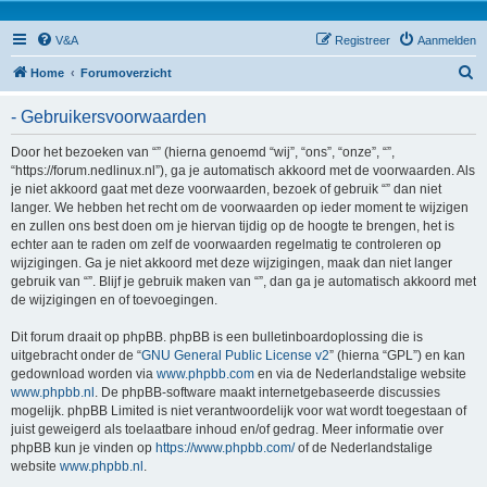
V&A
Registreer
Aanmelden
Z
Home
Forumoverzicht
o
- Gebruikersvoorwaarden
e
k
Door het bezoeken van “” (hierna genoemd “wij”, “ons”, “onze”, “”,
“https://forum.nedlinux.nl”), ga je automatisch akkoord met de voorwaarden. Als
je niet akkoord gaat met deze voorwaarden, bezoek of gebruik “” dan niet
langer. We hebben het recht om de voorwaarden op ieder moment te wijzigen
en zullen ons best doen om je hiervan tijdig op de hoogte te brengen, het is
echter aan te raden om zelf de voorwaarden regelmatig te controleren op
wijzigingen. Ga je niet akkoord met deze wijzigingen, maak dan niet langer
gebruik van “”. Blijf je gebruik maken van “”, dan ga je automatisch akkoord met
de wijzigingen en of toevoegingen.
Dit forum draait op phpBB. phpBB is een bulletinboardoplossing die is
uitgebracht onder de “
GNU General Public License v2
” (hierna “GPL”) en kan
gedownload worden via
www.phpbb.com
en via de Nederlandstalige website
www.phpbb.nl
. De phpBB-software maakt internetgebaseerde discussies
mogelijk. phpBB Limited is niet verantwoordelijk voor wat wordt toegestaan of
juist geweigerd als toelaatbare inhoud en/of gedrag. Meer informatie over
phpBB kun je vinden op
https://www.phpbb.com/
of de Nederlandstalige
website
www.phpbb.nl
.