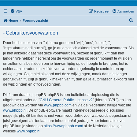
V&A
Registreer
Aanmelden
Z
Home
Forumoverzicht
o
- Gebruikersvoorwaarden
e
k
Door het bezoeken van “” (hierna genoemd “wij”, “ons”, “onze”, “”,
“https://forum.nedlinux.nl”), ga je automatisch akkoord met de voorwaarden. Als
je niet akkoord gaat met deze voorwaarden, bezoek of gebruik “” dan niet
langer. We hebben het recht om de voorwaarden op ieder moment te wijzigen
en zullen ons best doen om je hiervan tijdig op de hoogte te brengen, het is
echter aan te raden om zelf de voorwaarden regelmatig te controleren op
wijzigingen. Ga je niet akkoord met deze wijzigingen, maak dan niet langer
gebruik van “”. Blijf je gebruik maken van “”, dan ga je automatisch akkoord met
de wijzigingen en of toevoegingen.
Dit forum draait op phpBB. phpBB is een bulletinboardoplossing die is
uitgebracht onder de “
GNU General Public License v2
” (hierna “GPL”) en kan
gedownload worden via
www.phpbb.com
en via de Nederlandstalige website
www.phpbb.nl
. De phpBB-software maakt internetgebaseerde discussies
mogelijk. phpBB Limited is niet verantwoordelijk voor wat wordt toegestaan of
juist geweigerd als toelaatbare inhoud en/of gedrag. Meer informatie over
phpBB kun je vinden op
https://www.phpbb.com/
of de Nederlandstalige
website
www.phpbb.nl
.