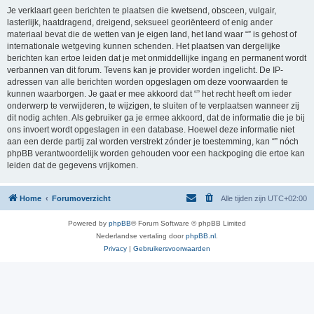
Je verklaart geen berichten te plaatsen die kwetsend, obsceen, vulgair,
lasterlijk, haatdragend, dreigend, seksueel georiënteerd of enig ander
materiaal bevat die de wetten van je eigen land, het land waar “” is gehost of
internationale wetgeving kunnen schenden. Het plaatsen van dergelijke
berichten kan ertoe leiden dat je met onmiddellijke ingang en permanent wordt
verbannen van dit forum. Tevens kan je provider worden ingelicht. De IP-
adressen van alle berichten worden opgeslagen om deze voorwaarden te
kunnen waarborgen. Je gaat er mee akkoord dat “” het recht heeft om ieder
onderwerp te verwijderen, te wijzigen, te sluiten of te verplaatsen wanneer zij
dit nodig achten. Als gebruiker ga je ermee akkoord, dat de informatie die je bij
ons invoert wordt opgeslagen in een database. Hoewel deze informatie niet
aan een derde partij zal worden verstrekt zónder je toestemming, kan “” nóch
phpBB verantwoordelijk worden gehouden voor een hackpoging die ertoe kan
leiden dat de gegevens vrijkomen.
Home
Forumoverzicht
Alle tijden zijn
UTC+02:00
Powered by
phpBB
® Forum Software © phpBB Limited
Nederlandse vertaling door
phpBB.nl
.
Privacy
|
Gebruikersvoorwaarden