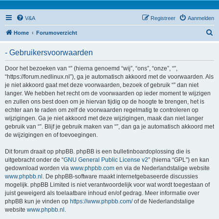
V&A
Registreer
Aanmelden
Z
Home
Forumoverzicht
o
- Gebruikersvoorwaarden
e
k
Door het bezoeken van “” (hierna genoemd “wij”, “ons”, “onze”, “”,
“https://forum.nedlinux.nl”), ga je automatisch akkoord met de voorwaarden. Als
je niet akkoord gaat met deze voorwaarden, bezoek of gebruik “” dan niet
langer. We hebben het recht om de voorwaarden op ieder moment te wijzigen
en zullen ons best doen om je hiervan tijdig op de hoogte te brengen, het is
echter aan te raden om zelf de voorwaarden regelmatig te controleren op
wijzigingen. Ga je niet akkoord met deze wijzigingen, maak dan niet langer
gebruik van “”. Blijf je gebruik maken van “”, dan ga je automatisch akkoord met
de wijzigingen en of toevoegingen.
Dit forum draait op phpBB. phpBB is een bulletinboardoplossing die is
uitgebracht onder de “
GNU General Public License v2
” (hierna “GPL”) en kan
gedownload worden via
www.phpbb.com
en via de Nederlandstalige website
www.phpbb.nl
. De phpBB-software maakt internetgebaseerde discussies
mogelijk. phpBB Limited is niet verantwoordelijk voor wat wordt toegestaan of
juist geweigerd als toelaatbare inhoud en/of gedrag. Meer informatie over
phpBB kun je vinden op
https://www.phpbb.com/
of de Nederlandstalige
website
www.phpbb.nl
.