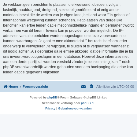
Je verklaart geen berichten te plaatsen die kwetsend, obsceen, vulgair,
lasterlijk, haatdragend, dreigend, seksueel georiënteerd of enig ander
materiaal bevat die de wetten van je eigen land, het land waar “” is gehost of
internationale wetgeving kunnen schenden. Het plaatsen van dergelijke
berichten kan ertoe leiden dat je met onmiddellijke ingang en permanent wordt
verbannen van dit forum. Tevens kan je provider worden ingelicht. De IP-
adressen van alle berichten worden opgeslagen om deze voorwaarden te
kunnen waarborgen. Je gaat er mee akkoord dat “” het recht heeft om ieder
onderwerp te verwijderen, te wijzigen, te sluiten of te verplaatsen wanneer zij
dit nodig achten. Als gebruiker ga je ermee akkoord, dat de informatie die je bij
ons invoert wordt opgeslagen in een database. Hoewel deze informatie niet
aan een derde partij zal worden verstrekt zónder je toestemming, kan “” nóch
phpBB verantwoordelijk worden gehouden voor een hackpoging die ertoe kan
leiden dat de gegevens vrijkomen.
Home
Forumoverzicht
Alle tijden zijn
UTC+02:00
Powered by
phpBB
® Forum Software © phpBB Limited
Nederlandse vertaling door
phpBB.nl
.
Privacy
|
Gebruikersvoorwaarden