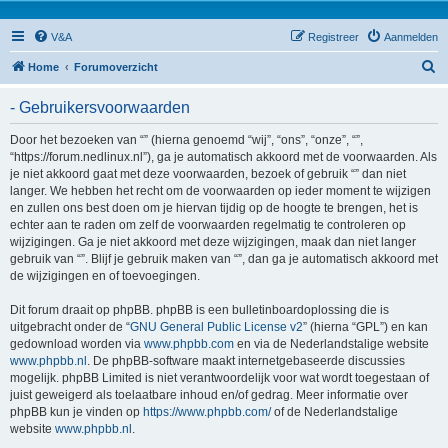
V&A
Registreer
Aanmelden
Z
Home
Forumoverzicht
o
- Gebruikersvoorwaarden
e
k
Door het bezoeken van “” (hierna genoemd “wij”, “ons”, “onze”, “”,
“https://forum.nedlinux.nl”), ga je automatisch akkoord met de voorwaarden. Als
je niet akkoord gaat met deze voorwaarden, bezoek of gebruik “” dan niet
langer. We hebben het recht om de voorwaarden op ieder moment te wijzigen
en zullen ons best doen om je hiervan tijdig op de hoogte te brengen, het is
echter aan te raden om zelf de voorwaarden regelmatig te controleren op
wijzigingen. Ga je niet akkoord met deze wijzigingen, maak dan niet langer
gebruik van “”. Blijf je gebruik maken van “”, dan ga je automatisch akkoord met
de wijzigingen en of toevoegingen.
Dit forum draait op phpBB. phpBB is een bulletinboardoplossing die is
uitgebracht onder de “
GNU General Public License v2
” (hierna “GPL”) en kan
gedownload worden via
www.phpbb.com
en via de Nederlandstalige website
www.phpbb.nl
. De phpBB-software maakt internetgebaseerde discussies
mogelijk. phpBB Limited is niet verantwoordelijk voor wat wordt toegestaan of
juist geweigerd als toelaatbare inhoud en/of gedrag. Meer informatie over
phpBB kun je vinden op
https://www.phpbb.com/
of de Nederlandstalige
website
www.phpbb.nl
.