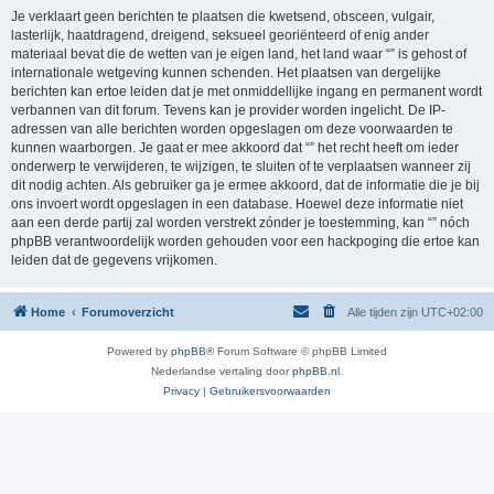
Je verklaart geen berichten te plaatsen die kwetsend, obsceen, vulgair,
lasterlijk, haatdragend, dreigend, seksueel georiënteerd of enig ander
materiaal bevat die de wetten van je eigen land, het land waar “” is gehost of
internationale wetgeving kunnen schenden. Het plaatsen van dergelijke
berichten kan ertoe leiden dat je met onmiddellijke ingang en permanent wordt
verbannen van dit forum. Tevens kan je provider worden ingelicht. De IP-
adressen van alle berichten worden opgeslagen om deze voorwaarden te
kunnen waarborgen. Je gaat er mee akkoord dat “” het recht heeft om ieder
onderwerp te verwijderen, te wijzigen, te sluiten of te verplaatsen wanneer zij
dit nodig achten. Als gebruiker ga je ermee akkoord, dat de informatie die je bij
ons invoert wordt opgeslagen in een database. Hoewel deze informatie niet
aan een derde partij zal worden verstrekt zónder je toestemming, kan “” nóch
phpBB verantwoordelijk worden gehouden voor een hackpoging die ertoe kan
leiden dat de gegevens vrijkomen.
Home
Forumoverzicht
Alle tijden zijn
UTC+02:00
Powered by
phpBB
® Forum Software © phpBB Limited
Nederlandse vertaling door
phpBB.nl
.
Privacy
|
Gebruikersvoorwaarden