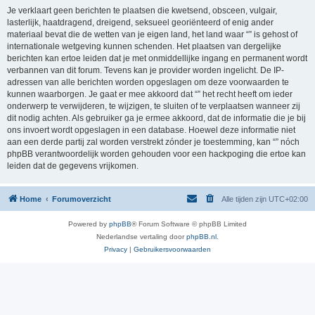
Je verklaart geen berichten te plaatsen die kwetsend, obsceen, vulgair,
lasterlijk, haatdragend, dreigend, seksueel georiënteerd of enig ander
materiaal bevat die de wetten van je eigen land, het land waar “” is gehost of
internationale wetgeving kunnen schenden. Het plaatsen van dergelijke
berichten kan ertoe leiden dat je met onmiddellijke ingang en permanent wordt
verbannen van dit forum. Tevens kan je provider worden ingelicht. De IP-
adressen van alle berichten worden opgeslagen om deze voorwaarden te
kunnen waarborgen. Je gaat er mee akkoord dat “” het recht heeft om ieder
onderwerp te verwijderen, te wijzigen, te sluiten of te verplaatsen wanneer zij
dit nodig achten. Als gebruiker ga je ermee akkoord, dat de informatie die je bij
ons invoert wordt opgeslagen in een database. Hoewel deze informatie niet
aan een derde partij zal worden verstrekt zónder je toestemming, kan “” nóch
phpBB verantwoordelijk worden gehouden voor een hackpoging die ertoe kan
leiden dat de gegevens vrijkomen.
Home
Forumoverzicht
Alle tijden zijn
UTC+02:00
Powered by
phpBB
® Forum Software © phpBB Limited
Nederlandse vertaling door
phpBB.nl
.
Privacy
|
Gebruikersvoorwaarden