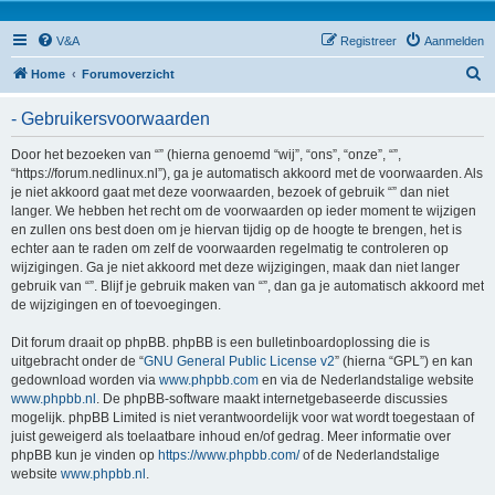
V&A
Registreer
Aanmelden
Z
Home
Forumoverzicht
o
- Gebruikersvoorwaarden
e
k
Door het bezoeken van “” (hierna genoemd “wij”, “ons”, “onze”, “”,
“https://forum.nedlinux.nl”), ga je automatisch akkoord met de voorwaarden. Als
je niet akkoord gaat met deze voorwaarden, bezoek of gebruik “” dan niet
langer. We hebben het recht om de voorwaarden op ieder moment te wijzigen
en zullen ons best doen om je hiervan tijdig op de hoogte te brengen, het is
echter aan te raden om zelf de voorwaarden regelmatig te controleren op
wijzigingen. Ga je niet akkoord met deze wijzigingen, maak dan niet langer
gebruik van “”. Blijf je gebruik maken van “”, dan ga je automatisch akkoord met
de wijzigingen en of toevoegingen.
Dit forum draait op phpBB. phpBB is een bulletinboardoplossing die is
uitgebracht onder de “
GNU General Public License v2
” (hierna “GPL”) en kan
gedownload worden via
www.phpbb.com
en via de Nederlandstalige website
www.phpbb.nl
. De phpBB-software maakt internetgebaseerde discussies
mogelijk. phpBB Limited is niet verantwoordelijk voor wat wordt toegestaan of
juist geweigerd als toelaatbare inhoud en/of gedrag. Meer informatie over
phpBB kun je vinden op
https://www.phpbb.com/
of de Nederlandstalige
website
www.phpbb.nl
.