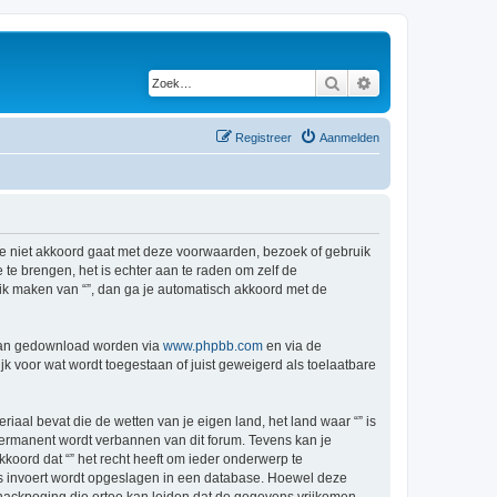
Zoek
Uitgebreid zoeken
Registreer
Aanmelden
s je niet akkoord gaat met deze voorwaarden, bezoek of gebruik
te brengen, het is echter aan te raden om zelf de
ruik maken van “”, dan ga je automatisch akkoord met de
 kan gedownload worden via
www.phpbb.com
en via de
k voor wat wordt toegestaan of juist geweigerd als toelaatbare
riaal bevat die de wetten van je eigen land, het land waar “” is
permanent wordt verbannen van dit forum. Tevens kan je
oord dat “” het recht heeft om ieder onderwerp te
j ons invoert wordt opgeslagen in een database. Hoewel deze