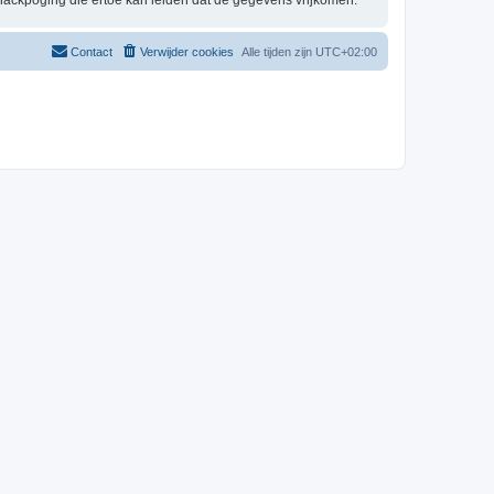
hackpoging die ertoe kan leiden dat de gegevens vrijkomen.
Contact
Verwijder cookies
Alle tijden zijn
UTC+02:00