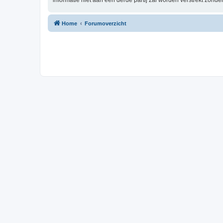
informatie niet aan een derde partij zal worden verstrekt zón
Home
Forumoverzicht