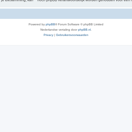
der je toestemming, kan “” nóch phpBB verantwoordelijk worden gehouden voor een 
Powered by
phpBB
® Forum Software © phpBB Limited
Nederlandse vertaling door
phpBB.nl
.
Privacy
|
Gebruikersvoorwaarden