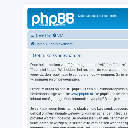
Nederlandstalig Linux forum
Snelle links
V&A
Home
Forumoverzicht
- Gebruikersvoorwaarden
Door het bezoeken van “” (hierna genoemd “wij”, “ons”, “onze”,
“” dan niet langer. We hebben het recht om de voorwaarden op i
voorwaarden regelmatig te controleren op wijzigingen. Ga je ni
wijzigingen en of toevoegingen.
Dit forum draait op phpBB. phpBB is een bulletinboardoplossing
Nederlandstalige website
www.phpbb.nl
. De phpBB-software ma
inhoud en/of gedrag. Meer informatie over phpBB kun je vinde
Je verklaart geen berichten te plaatsen die kwetsend, obsceen, 
gehost of internationale wetgeving kunnen schenden. Het plaat
provider worden ingelicht. De IP-adressen van alle berichten
verwijderen, te wijzigen, te sluiten of te verplaatsen wanneer 