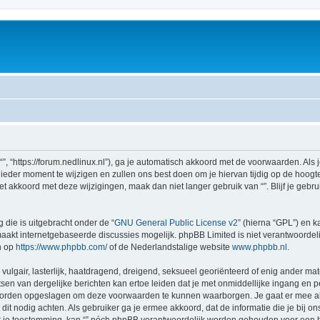
 “”, “https://forum.nedlinux.nl”), ga je automatisch akkoord met de voorwaarden. Al
eder moment te wijzigen en zullen ons best doen om je hiervan tijdig op de hoogte 
et akkoord met deze wijzigingen, maak dan niet langer gebruik van “”. Blijf je geb
 die is uitgebracht onder de “
GNU General Public License v2
” (hierna “GPL”) en
akt internetgebaseerde discussies mogelijk. phpBB Limited is niet verantwoordelij
n op
https://www.phpbb.com/
of de Nederlandstalige website
www.phpbb.nl
.
vulgair, lasterlijk, haatdragend, dreigend, seksueel georiënteerd of enig ander mate
sen van dergelijke berichten kan ertoe leiden dat je met onmiddellijke ingang en 
 worden opgeslagen om deze voorwaarden te kunnen waarborgen. Je gaat er mee akk
zij dit nodig achten. Als gebruiker ga je ermee akkoord, dat de informatie die je bi