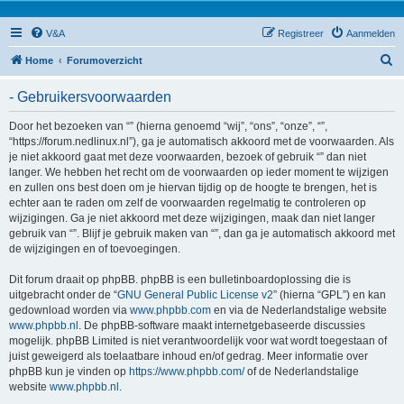
V&A
Registreer
Aanmelden
Z
Home
Forumoverzicht
o
- Gebruikersvoorwaarden
e
k
Door het bezoeken van “” (hierna genoemd “wij”, “ons”, “onze”, “”,
“https://forum.nedlinux.nl”), ga je automatisch akkoord met de voorwaarden. Als
je niet akkoord gaat met deze voorwaarden, bezoek of gebruik “” dan niet
langer. We hebben het recht om de voorwaarden op ieder moment te wijzigen
en zullen ons best doen om je hiervan tijdig op de hoogte te brengen, het is
echter aan te raden om zelf de voorwaarden regelmatig te controleren op
wijzigingen. Ga je niet akkoord met deze wijzigingen, maak dan niet langer
gebruik van “”. Blijf je gebruik maken van “”, dan ga je automatisch akkoord met
de wijzigingen en of toevoegingen.
Dit forum draait op phpBB. phpBB is een bulletinboardoplossing die is
uitgebracht onder de “
GNU General Public License v2
” (hierna “GPL”) en kan
gedownload worden via
www.phpbb.com
en via de Nederlandstalige website
www.phpbb.nl
. De phpBB-software maakt internetgebaseerde discussies
mogelijk. phpBB Limited is niet verantwoordelijk voor wat wordt toegestaan of
juist geweigerd als toelaatbare inhoud en/of gedrag. Meer informatie over
phpBB kun je vinden op
https://www.phpbb.com/
of de Nederlandstalige
website
www.phpbb.nl
.