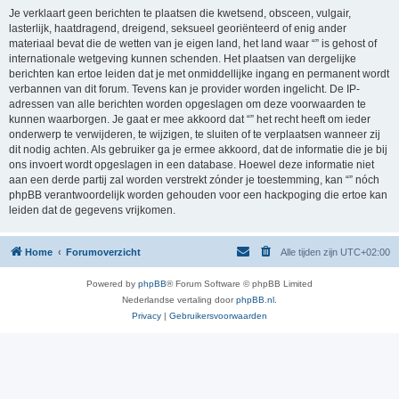
Je verklaart geen berichten te plaatsen die kwetsend, obsceen, vulgair,
lasterlijk, haatdragend, dreigend, seksueel georiënteerd of enig ander
materiaal bevat die de wetten van je eigen land, het land waar “” is gehost of
internationale wetgeving kunnen schenden. Het plaatsen van dergelijke
berichten kan ertoe leiden dat je met onmiddellijke ingang en permanent wordt
verbannen van dit forum. Tevens kan je provider worden ingelicht. De IP-
adressen van alle berichten worden opgeslagen om deze voorwaarden te
kunnen waarborgen. Je gaat er mee akkoord dat “” het recht heeft om ieder
onderwerp te verwijderen, te wijzigen, te sluiten of te verplaatsen wanneer zij
dit nodig achten. Als gebruiker ga je ermee akkoord, dat de informatie die je bij
ons invoert wordt opgeslagen in een database. Hoewel deze informatie niet
aan een derde partij zal worden verstrekt zónder je toestemming, kan “” nóch
phpBB verantwoordelijk worden gehouden voor een hackpoging die ertoe kan
leiden dat de gegevens vrijkomen.
Home
Forumoverzicht
Alle tijden zijn
UTC+02:00
Powered by
phpBB
® Forum Software © phpBB Limited
Nederlandse vertaling door
phpBB.nl
.
Privacy
|
Gebruikersvoorwaarden