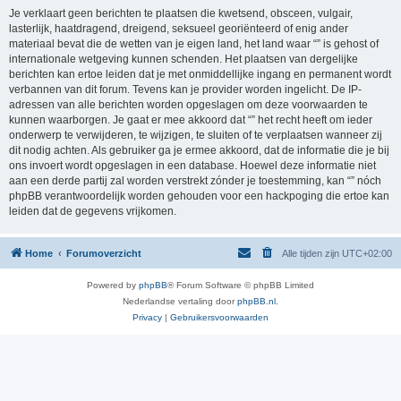
Je verklaart geen berichten te plaatsen die kwetsend, obsceen, vulgair,
lasterlijk, haatdragend, dreigend, seksueel georiënteerd of enig ander
materiaal bevat die de wetten van je eigen land, het land waar “” is gehost of
internationale wetgeving kunnen schenden. Het plaatsen van dergelijke
berichten kan ertoe leiden dat je met onmiddellijke ingang en permanent wordt
verbannen van dit forum. Tevens kan je provider worden ingelicht. De IP-
adressen van alle berichten worden opgeslagen om deze voorwaarden te
kunnen waarborgen. Je gaat er mee akkoord dat “” het recht heeft om ieder
onderwerp te verwijderen, te wijzigen, te sluiten of te verplaatsen wanneer zij
dit nodig achten. Als gebruiker ga je ermee akkoord, dat de informatie die je bij
ons invoert wordt opgeslagen in een database. Hoewel deze informatie niet
aan een derde partij zal worden verstrekt zónder je toestemming, kan “” nóch
phpBB verantwoordelijk worden gehouden voor een hackpoging die ertoe kan
leiden dat de gegevens vrijkomen.
Home
Forumoverzicht
Alle tijden zijn
UTC+02:00
Powered by
phpBB
® Forum Software © phpBB Limited
Nederlandse vertaling door
phpBB.nl
.
Privacy
|
Gebruikersvoorwaarden