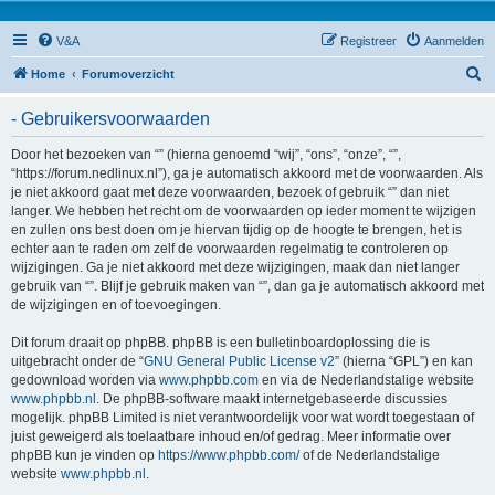
V&A
Registreer
Aanmelden
Z
Home
Forumoverzicht
o
- Gebruikersvoorwaarden
e
k
Door het bezoeken van “” (hierna genoemd “wij”, “ons”, “onze”, “”,
“https://forum.nedlinux.nl”), ga je automatisch akkoord met de voorwaarden. Als
je niet akkoord gaat met deze voorwaarden, bezoek of gebruik “” dan niet
langer. We hebben het recht om de voorwaarden op ieder moment te wijzigen
en zullen ons best doen om je hiervan tijdig op de hoogte te brengen, het is
echter aan te raden om zelf de voorwaarden regelmatig te controleren op
wijzigingen. Ga je niet akkoord met deze wijzigingen, maak dan niet langer
gebruik van “”. Blijf je gebruik maken van “”, dan ga je automatisch akkoord met
de wijzigingen en of toevoegingen.
Dit forum draait op phpBB. phpBB is een bulletinboardoplossing die is
uitgebracht onder de “
GNU General Public License v2
” (hierna “GPL”) en kan
gedownload worden via
www.phpbb.com
en via de Nederlandstalige website
www.phpbb.nl
. De phpBB-software maakt internetgebaseerde discussies
mogelijk. phpBB Limited is niet verantwoordelijk voor wat wordt toegestaan of
juist geweigerd als toelaatbare inhoud en/of gedrag. Meer informatie over
phpBB kun je vinden op
https://www.phpbb.com/
of de Nederlandstalige
website
www.phpbb.nl
.