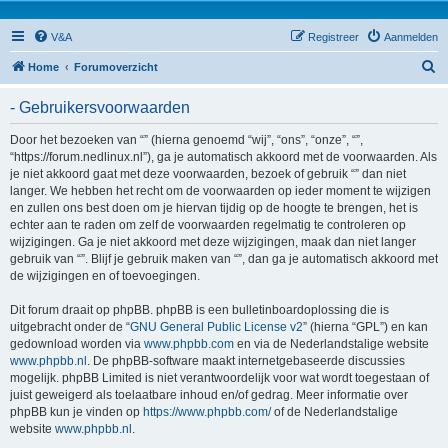
V&A
Registreer
Aanmelden
Z
Home
Forumoverzicht
o
- Gebruikersvoorwaarden
e
k
Door het bezoeken van “” (hierna genoemd “wij”, “ons”, “onze”, “”,
“https://forum.nedlinux.nl”), ga je automatisch akkoord met de voorwaarden. Als
je niet akkoord gaat met deze voorwaarden, bezoek of gebruik “” dan niet
langer. We hebben het recht om de voorwaarden op ieder moment te wijzigen
en zullen ons best doen om je hiervan tijdig op de hoogte te brengen, het is
echter aan te raden om zelf de voorwaarden regelmatig te controleren op
wijzigingen. Ga je niet akkoord met deze wijzigingen, maak dan niet langer
gebruik van “”. Blijf je gebruik maken van “”, dan ga je automatisch akkoord met
de wijzigingen en of toevoegingen.
Dit forum draait op phpBB. phpBB is een bulletinboardoplossing die is
uitgebracht onder de “
GNU General Public License v2
” (hierna “GPL”) en kan
gedownload worden via
www.phpbb.com
en via de Nederlandstalige website
www.phpbb.nl
. De phpBB-software maakt internetgebaseerde discussies
mogelijk. phpBB Limited is niet verantwoordelijk voor wat wordt toegestaan of
juist geweigerd als toelaatbare inhoud en/of gedrag. Meer informatie over
phpBB kun je vinden op
https://www.phpbb.com/
of de Nederlandstalige
website
www.phpbb.nl
.