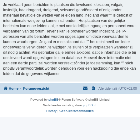
Je verklaart geen berichten te plaatsen die kwetsend, obsceen, vulgair,
lasterlijk, haatdragend, dreigend, seksueel georiënteerd of enig ander
materiaal bevat die de wetten van je eigen land, het land waar “” is gehost of
internationale wetgeving kunnen schenden. Het plaatsen van dergelijke
berichten kan ertoe leiden dat je met onmiddellijke ingang en permanent wordt
verbannen van dit forum. Tevens kan je provider worden ingelicht. De IP-
adressen van alle berichten worden opgeslagen om deze voorwaarden te
kunnen waarborgen. Je gaat er mee akkoord dat “” het recht heeft om ieder
onderwerp te verwijderen, te wijzigen, te sluiten of te verplaatsen wanneer zij
dit nodig achten. Als gebruiker ga je ermee akkoord, dat de informatie die je bij
ons invoert wordt opgeslagen in een database. Hoewel deze informatie niet
aan een derde partij zal worden verstrekt zónder je toestemming, kan “” nóch
phpBB verantwoordelijk worden gehouden voor een hackpoging die ertoe kan
leiden dat de gegevens vrijkomen.
Home
Forumoverzicht
Alle tijden zijn
UTC+02:00
Powered by
phpBB
® Forum Software © phpBB Limited
Nederlandse vertaling door
phpBB.nl
.
Privacy
|
Gebruikersvoorwaarden