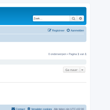
Zoek
Uitgebreid zoeken
Registreer
Aanmelden
0 onderwerpen • Pagina
1
van
1
Ga naar
Contact
Verwijder cookies
Alle tijden zijn
UTC+02:00