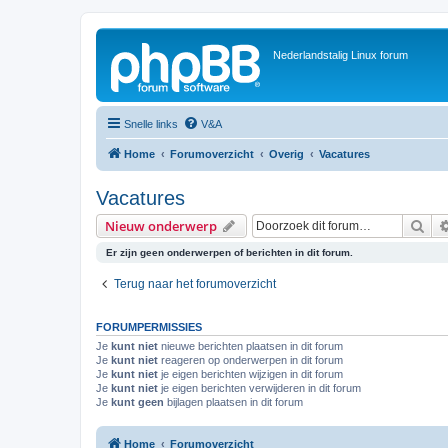
Nederlandstalig Linux forum
Snelle links
V&A
Home
Forumoverzicht
Overig
Vacatures
Vacatures
Zoe
Nieuw onderwerp
Er zijn geen onderwerpen of berichten in dit forum.
Terug naar het forumoverzicht
FORUMPERMISSIES
Je
kunt niet
nieuwe berichten plaatsen in dit forum
Je
kunt niet
reageren op onderwerpen in dit forum
Je
kunt niet
je eigen berichten wijzigen in dit forum
Je
kunt niet
je eigen berichten verwijderen in dit forum
Je
kunt geen
bijlagen plaatsen in dit forum
Home
Forumoverzicht