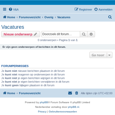
V&A
Registreer
Aanmelden
Z
Home
Forumoverzicht
Overig
Vacatures
o
Vacatures
e
Zoek
Uitgebreid z
Nieuw onderwerp
k
0 onderwerpen • Pagina
1
van
1
Er zijn geen onderwerpen of berichten in dit forum.
Ga naar
FORUMPERMISSIES
Je
kunt niet
nieuwe berichten plaatsen in dit forum
Je
kunt niet
reageren op onderwerpen in dit forum
Je
kunt niet
je eigen berichten wijzigen in dit forum
Je
kunt niet
je eigen berichten verwijderen in dit forum
Je
kunt geen
bijlagen plaatsen in dit forum
Home
Forumoverzicht
Alle tijden zijn
UTC+02:00
Powered by
phpBB
® Forum Software © phpBB Limited
Nederlandse vertaling door
phpBB.nl
.
Privacy
|
Gebruikersvoorwaarden