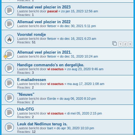
Reacties:
1
Allemaal veel plezier in 2023
Laatste bericht door
pascal
«
zo jan 15, 2023 12:56 am
Reacties:
1
Allemaal veel plezier in 2022
Laatste bericht door
fietser
«
do dec 30, 2021 5:11 pm
Voorstel rondje
Laatste bericht door
fietser
«
do dec 16, 2021 6:23 am
Reacties:
51
1
2
3
Allemaal veel plezier in 2021.
Laatste bericht door
fietser
«
do dec 31, 2020 10:24 am
Handige commando's en dergelijke.
Laatste bericht door
vi coactus
«
zo aug 23, 2020 9:46 am
Reacties:
3
E-mailadressen
Laatste bericht door
vi coactus
«
ma aug 17, 2020 1:08 am
Reacties:
2
"Nieuws"
Laatste bericht door
Eerde
«
do aug 06, 2020 8:10 pm
Reacties:
2
Usb-OTG
Laatste bericht door
vi coactus
«
di mei 05, 2020 2:15 pm
Reacties:
2
Leuk dat Nedlinux terug is.
Laatste bericht door
bart
«
do apr 30, 2020 10:10 pm
Reacties:
12