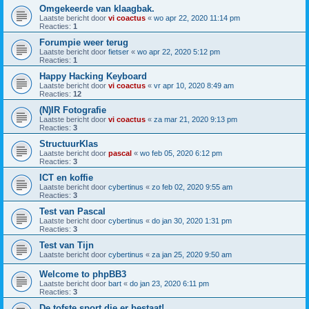
Omgekeerde van klaagbak.
Laatste bericht door
vi coactus
«
wo apr 22, 2020 11:14 pm
Reacties:
1
Forumpie weer terug
Laatste bericht door
fietser
«
wo apr 22, 2020 5:12 pm
Reacties:
1
Happy Hacking Keyboard
Laatste bericht door
vi coactus
«
vr apr 10, 2020 8:49 am
Reacties:
12
(N)IR Fotografie
Laatste bericht door
vi coactus
«
za mar 21, 2020 9:13 pm
Reacties:
3
StructuurKlas
Laatste bericht door
pascal
«
wo feb 05, 2020 6:12 pm
Reacties:
3
ICT en koffie
Laatste bericht door
cybertinus
«
zo feb 02, 2020 9:55 am
Reacties:
3
Test van Pascal
Laatste bericht door
cybertinus
«
do jan 30, 2020 1:31 pm
Reacties:
3
Test van Tijn
Laatste bericht door
cybertinus
«
za jan 25, 2020 9:50 am
Welcome to phpBB3
Laatste bericht door
bart
«
do jan 23, 2020 6:11 pm
Reacties:
3
De tofste sport die er bestaat!