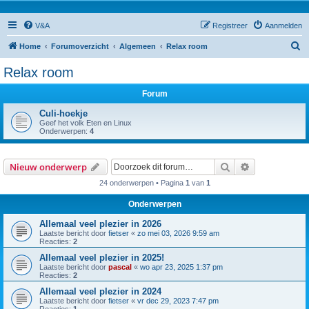
V&A
Registreer
Aanmelden
Z
Home
Forumoverzicht
Algemeen
Relax room
o
Relax room
e
Forum
k
Culi-hoekje
Geef het volk Eten en Linux
Onderwerpen:
4
Zoek
Uitgebreid z
Nieuw onderwerp
24 onderwerpen • Pagina
1
van
1
Onderwerpen
Allemaal veel plezier in 2026
Laatste bericht door
fietser
«
zo mei 03, 2026 9:59 am
Reacties:
2
Allemaal veel plezier in 2025!
Laatste bericht door
pascal
«
wo apr 23, 2025 1:37 pm
Reacties:
2
Allemaal veel plezier in 2024
Laatste bericht door
fietser
«
vr dec 29, 2023 7:47 pm