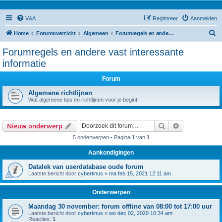
V&A
Registreer
Aanmelden
Z
Home
Forumoverzicht
Algemeen
Forumregels en andere vast interessante informatie
o
Forumregels en andere vast interessante
e
informatie
k
Forum
Algemene richtlijnen
Wat algemene tips en richtlijnen voor je begint
Zoek
Uitgebreid z
Nieuw onderwerp
5 onderwerpen • Pagina
1
van
1
Aankondigingen
Datalek van userdatabase oude forum
Laatste bericht door
cybertinus
«
ma feb 15, 2021 12:11 am
Onderwerpen
Maandag 30 november: forum offline van 08:00 tot 17:00 uur
Laatste bericht door
cybertinus
«
wo dec 02, 2020 10:34 am
Reacties:
1