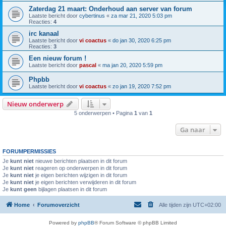
Zaterdag 21 maart: Onderhoud aan server van forum
Laatste bericht door
cybertinus
«
za mar 21, 2020 5:03 pm
Reacties:
4
irc kanaal
Laatste bericht door
vi coactus
«
do jan 30, 2020 6:25 pm
Reacties:
3
Een nieuw forum !
Laatste bericht door
pascal
«
ma jan 20, 2020 5:59 pm
Phpbb
Laatste bericht door
vi coactus
«
zo jan 19, 2020 7:52 pm
Nieuw onderwerp
5 onderwerpen • Pagina
1
van
1
Ga naar
FORUMPERMISSIES
Je
kunt niet
nieuwe berichten plaatsen in dit forum
Je
kunt niet
reageren op onderwerpen in dit forum
Je
kunt niet
je eigen berichten wijzigen in dit forum
Je
kunt niet
je eigen berichten verwijderen in dit forum
Je
kunt geen
bijlagen plaatsen in dit forum
Home
Forumoverzicht
Alle tijden zijn
UTC+02:00
Powered by
phpBB
® Forum Software © phpBB Limited