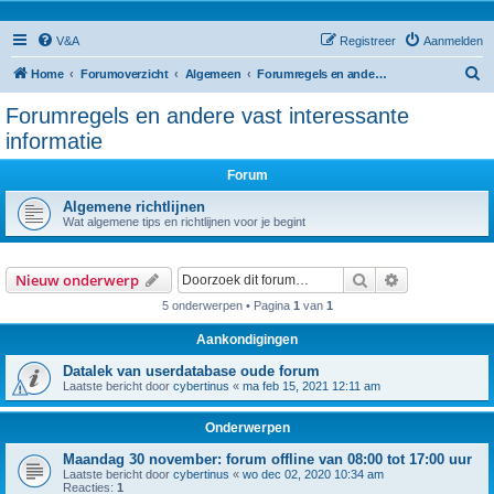
V&A
Registreer
Aanmelden
Z
Home
Forumoverzicht
Algemeen
Forumregels en andere vast interessante informatie
o
Forumregels en andere vast interessante
e
informatie
k
Forum
Algemene richtlijnen
Wat algemene tips en richtlijnen voor je begint
Zoek
Uitgebreid z
Nieuw onderwerp
5 onderwerpen • Pagina
1
van
1
Aankondigingen
Datalek van userdatabase oude forum
Laatste bericht door
cybertinus
«
ma feb 15, 2021 12:11 am
Onderwerpen
Maandag 30 november: forum offline van 08:00 tot 17:00 uur
Laatste bericht door
cybertinus
«
wo dec 02, 2020 10:34 am
Reacties:
1