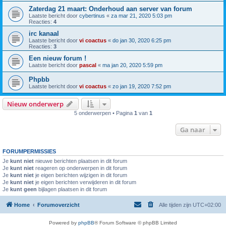
Zaterdag 21 maart: Onderhoud aan server van forum
Laatste bericht door
cybertinus
«
za mar 21, 2020 5:03 pm
Reacties:
4
irc kanaal
Laatste bericht door
vi coactus
«
do jan 30, 2020 6:25 pm
Reacties:
3
Een nieuw forum !
Laatste bericht door
pascal
«
ma jan 20, 2020 5:59 pm
Phpbb
Laatste bericht door
vi coactus
«
zo jan 19, 2020 7:52 pm
Nieuw onderwerp
5 onderwerpen • Pagina
1
van
1
Ga naar
FORUMPERMISSIES
Je
kunt niet
nieuwe berichten plaatsen in dit forum
Je
kunt niet
reageren op onderwerpen in dit forum
Je
kunt niet
je eigen berichten wijzigen in dit forum
Je
kunt niet
je eigen berichten verwijderen in dit forum
Je
kunt geen
bijlagen plaatsen in dit forum
Home
Forumoverzicht
Alle tijden zijn
UTC+02:00
Powered by
phpBB
® Forum Software © phpBB Limited