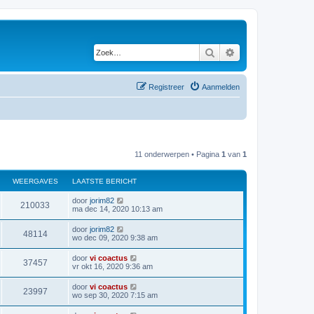
Zoek
Uitgebreid zoeken
Registreer
Aanmelden
11 onderwerpen • Pagina
1
van
1
WEERGAVES
LAATSTE BERICHT
door
jorim82
210033
ma dec 14, 2020 10:13 am
door
jorim82
48114
wo dec 09, 2020 9:38 am
door
vi coactus
37457
vr okt 16, 2020 9:36 am
door
vi coactus
23997
wo sep 30, 2020 7:15 am