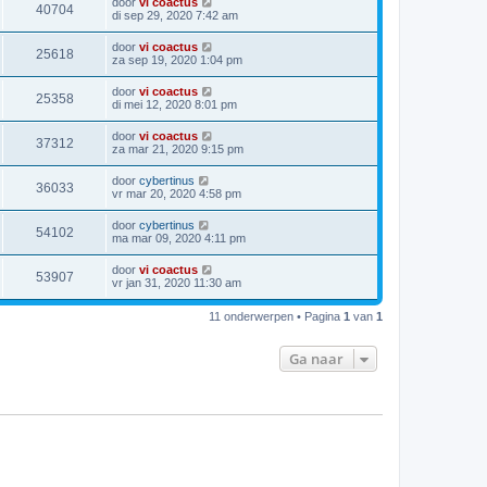
door
vi coactus
40704
di sep 29, 2020 7:42 am
door
vi coactus
25618
za sep 19, 2020 1:04 pm
door
vi coactus
25358
di mei 12, 2020 8:01 pm
door
vi coactus
37312
za mar 21, 2020 9:15 pm
door
cybertinus
36033
vr mar 20, 2020 4:58 pm
door
cybertinus
54102
ma mar 09, 2020 4:11 pm
door
vi coactus
53907
vr jan 31, 2020 11:30 am
11 onderwerpen • Pagina
1
van
1
Ga naar