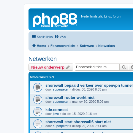
Nederlandstalig Linux forum
Snelle links
V&A
Home
Forumoverzicht
Software
Netwerken
Netwerken
Zoe
Nieuw onderwerp
ONDERWERPEN
shorewall bepaald verkeer over openvpn tunnel
door
superpeter
»
di dec 08, 2020 8:33 pm
shorewall router werkt niet
door
superpeter
»
ma nov 30, 2020 5:09 pm
kde-connect
door
jovo
»
do okt 15, 2020 2:16 pm
shorewall start shorewall6 start niet
door
superpeter
»
di sep 29, 2020 7:41 am