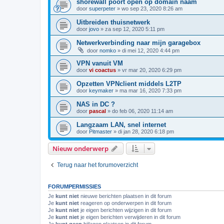
shorewall poort open op domain naam
door
superpeter
»
wo sep 23, 2020 8:26 am
Uitbreiden thuisnetwerk
door
jovo
»
za sep 12, 2020 5:11 pm
Netwerkverbinding naar mijn garagebox
door
nomko
»
di mei 12, 2020 4:44 pm
VPN vanuit VM
door
vi coactus
»
vr mar 20, 2020 6:29 pm
Opzetten VPNclient middels L2TP
door
keymaker
»
ma mar 16, 2020 7:33 pm
NAS in DC ?
door
pascal
»
do feb 06, 2020 11:14 am
Langzaam LAN, snel internet
door
Pitmaster
»
di jan 28, 2020 6:18 pm
Nieuw onderwerp
Terug naar het forumoverzicht
FORUMPERMISSIES
Je
kunt niet
nieuwe berichten plaatsen in dit forum
Je
kunt niet
reageren op onderwerpen in dit forum
Je
kunt niet
je eigen berichten wijzigen in dit forum
Je
kunt niet
je eigen berichten verwijderen in dit forum