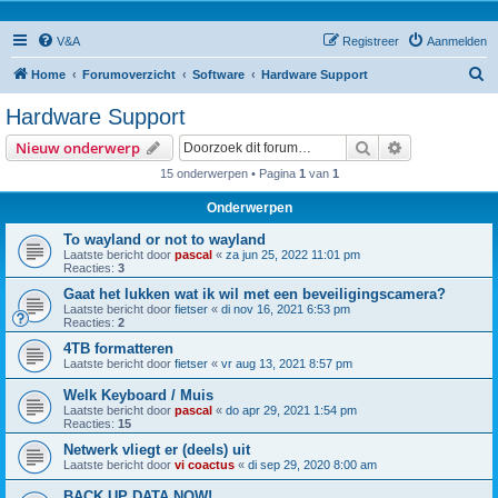
V&A
Registreer
Aanmelden
Z
Home
Forumoverzicht
Software
Hardware Support
o
Hardware Support
e
Zoek
Uitgebreid z
Nieuw onderwerp
k
15 onderwerpen • Pagina
1
van
1
Onderwerpen
To wayland or not to wayland
Laatste bericht door
pascal
«
za jun 25, 2022 11:01 pm
Reacties:
3
Gaat het lukken wat ik wil met een beveiligingscamera?
Laatste bericht door
fietser
«
di nov 16, 2021 6:53 pm
Reacties:
2
4TB formatteren
Laatste bericht door
fietser
«
vr aug 13, 2021 8:57 pm
Welk Keyboard / Muis
Laatste bericht door
pascal
«
do apr 29, 2021 1:54 pm
Reacties:
15
Netwerk vliegt er (deels) uit
Laatste bericht door
vi coactus
«
di sep 29, 2020 8:00 am
BACK UP DATA NOW!