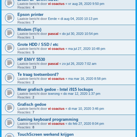
Laatste bericht door
vi coactus
«
vr aug 28, 2020 9:50 pm
Reacties:
4
Epson printer
Laatste bericht door
Eerde
«
di aug 04, 2020 10:13 pm
Reacties:
7
Modem (Tip)
Laatste bericht door
pascal
«
do jul 30, 2020 10:54 pm
Reacties:
1
Grote HDD / SSD / etc
Laatste bericht door
vi coactus
«
ma jul 27, 2020 10:48 pm
Reacties:
5
HP ENVY 5530
Laatste bericht door
pascal
«
zo jul 26, 2020 7:02 am
Reacties:
13
Te traag toetsenbord?
Laatste bericht door
vi coactus
«
ma mar 16, 2020 8:58 pm
Reacties:
2
Meer grafisch gedoe - Intel i915 lockups
Laatste bericht door
iswrong
«
do mar 12, 2020 1:37 pm
Reacties:
2
Grafisch gedoe
Laatste bericht door
vi coactus
«
di mar 10, 2020 3:46 pm
Reacties:
7
Gaming keyboard programming
Laatste bericht door
vi coactus
«
do feb 27, 2020 8:04 pm
Reacties:
8
TouchScreen werkend krijgen