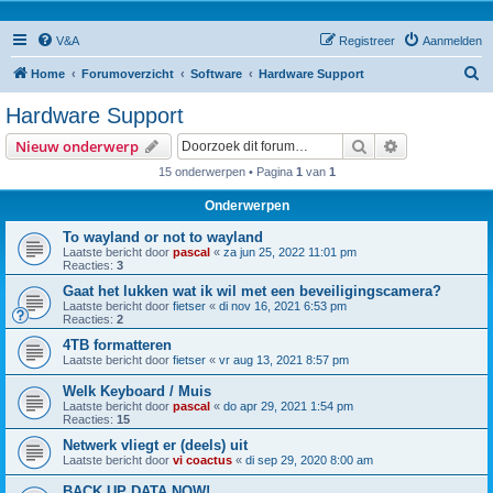
V&A
Registreer
Aanmelden
Z
Home
Forumoverzicht
Software
Hardware Support
o
Hardware Support
e
Zoek
Uitgebreid z
Nieuw onderwerp
k
15 onderwerpen • Pagina
1
van
1
Onderwerpen
To wayland or not to wayland
Laatste bericht door
pascal
«
za jun 25, 2022 11:01 pm
Reacties:
3
Gaat het lukken wat ik wil met een beveiligingscamera?
Laatste bericht door
fietser
«
di nov 16, 2021 6:53 pm
Reacties:
2
4TB formatteren
Laatste bericht door
fietser
«
vr aug 13, 2021 8:57 pm
Welk Keyboard / Muis
Laatste bericht door
pascal
«
do apr 29, 2021 1:54 pm
Reacties:
15
Netwerk vliegt er (deels) uit
Laatste bericht door
vi coactus
«
di sep 29, 2020 8:00 am
BACK UP DATA NOW!