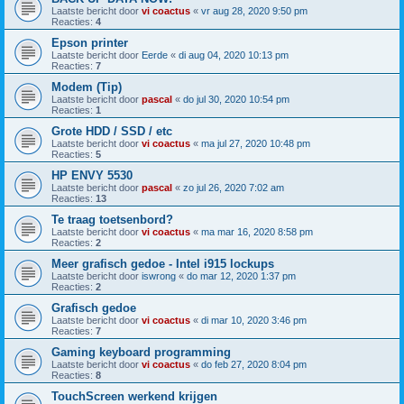
Laatste bericht door
vi coactus
«
vr aug 28, 2020 9:50 pm
Reacties:
4
Epson printer
Laatste bericht door
Eerde
«
di aug 04, 2020 10:13 pm
Reacties:
7
Modem (Tip)
Laatste bericht door
pascal
«
do jul 30, 2020 10:54 pm
Reacties:
1
Grote HDD / SSD / etc
Laatste bericht door
vi coactus
«
ma jul 27, 2020 10:48 pm
Reacties:
5
HP ENVY 5530
Laatste bericht door
pascal
«
zo jul 26, 2020 7:02 am
Reacties:
13
Te traag toetsenbord?
Laatste bericht door
vi coactus
«
ma mar 16, 2020 8:58 pm
Reacties:
2
Meer grafisch gedoe - Intel i915 lockups
Laatste bericht door
iswrong
«
do mar 12, 2020 1:37 pm
Reacties:
2
Grafisch gedoe
Laatste bericht door
vi coactus
«
di mar 10, 2020 3:46 pm
Reacties:
7
Gaming keyboard programming
Laatste bericht door
vi coactus
«
do feb 27, 2020 8:04 pm
Reacties:
8
TouchScreen werkend krijgen