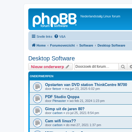
Nederlandstalig Linux forum
Snelle links
V&A
Home
Forumoverzicht
Software
Desktop Software
Desktop Software
Zoe
Nieuw onderwerp
ONDERWERPEN
Opstarten van DVD station ThinkCentre M700
door
fietser
»
ma jun 23, 2025 6:02 pm
PDF Studio Qoppa
door
Pitmaster
»
wo feb 21, 2024 1:23 pm
Gimp uit de jaren 80?
door
carbon
»
zo jul 25, 2021 8:54 pm
Cam wifi linux??
door
carbon
»
do mei 27, 2021 1:37 pm