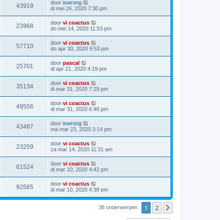
door
iswrong
43919
di mei 26, 2020 7:30 pm
door
vi coactus
23968
do mei 14, 2020 11:53 pm
door
vi coactus
57710
do apr 30, 2020 9:53 pm
door
pascal
25701
di apr 21, 2020 4:19 pm
door
vi coactus
35134
di mar 31, 2020 7:29 pm
door
vi coactus
49556
di mar 31, 2020 6:48 pm
door
iswrong
43487
ma mar 23, 2020 3:14 pm
door
vi coactus
23259
za mar 14, 2020 11:31 am
door
vi coactus
61524
di mar 10, 2020 4:42 pm
door
vi coactus
92565
di mar 10, 2020 4:38 pm
1
2
Volgende
38 onderwerpen