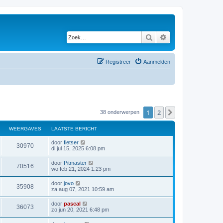
Zoek
Uitgebreid zoeken
Registreer
Aanmelden
1
2
Volgende
38 onderwerpen
WEERGAVES
LAATSTE BERICHT
door
fietser
30970
di jul 15, 2025 6:08 pm
door
Pitmaster
70516
wo feb 21, 2024 1:23 pm
door
jovo
35908
za aug 07, 2021 10:59 am
door
pascal
36073
zo jun 20, 2021 6:48 pm