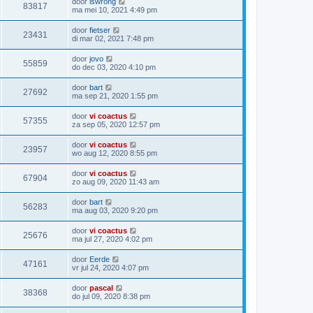
door
iswrong
83817
ma mei 10, 2021 4:49 pm
door
fietser
23431
di mar 02, 2021 7:48 pm
door
jovo
55859
do dec 03, 2020 4:10 pm
door
bart
27692
ma sep 21, 2020 1:55 pm
door
vi coactus
57355
za sep 05, 2020 12:57 pm
door
vi coactus
23957
wo aug 12, 2020 8:55 pm
door
vi coactus
67904
zo aug 09, 2020 11:43 am
door
bart
56283
ma aug 03, 2020 9:20 pm
door
vi coactus
25676
ma jul 27, 2020 4:02 pm
door
Eerde
47161
vr jul 24, 2020 4:07 pm
door
pascal
38368
do jul 09, 2020 8:38 pm