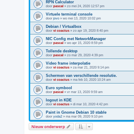
RPN Calculator
door
pascal
»
zo mei 24, 2020 12:57 pm
Virtuele terminal console
door
jovo
»
wo mei 13, 2020 10:02 pm
Debian / Virtualbox
door
vi coactus
»
zo apr 19, 2020 8:40 pm
NIC Config met NetworkManager
door
pascal
»
wo apr 15, 2020 8:59 pm
Tollende desktop
door
pascal
»
zo mar 29, 2020 4:39 pm
Video frame interpolatie
door
vi coactus
»
za mar 21, 2020 9:14 pm
Schermen van verschillende resolutie.
door
vi coactus
»
ma feb 10, 2020 10:24 am
Euro symbool
door
pascal
»
vr mar 13, 2020 9:59 am
logout in KDE
door
vi coactus
»
di mar 10, 2020 4:42 pm
Paint in Gnome Debian 10 stable
door
yoda2
»
ma mar 09, 2020 9:10 pm
Nieuw onderwerp