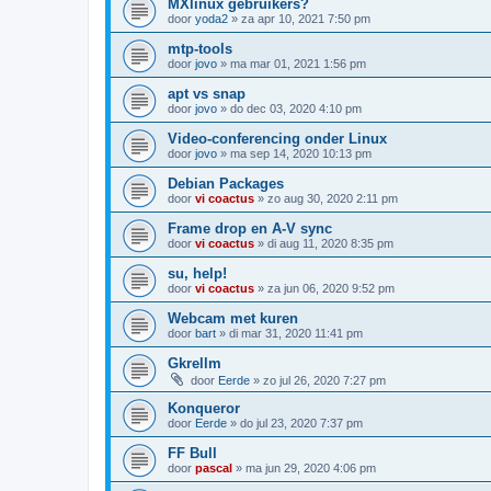
MXlinux gebruikers?
door
yoda2
»
za apr 10, 2021 7:50 pm
mtp-tools
door
jovo
»
ma mar 01, 2021 1:56 pm
apt vs snap
door
jovo
»
do dec 03, 2020 4:10 pm
Video-conferencing onder Linux
door
jovo
»
ma sep 14, 2020 10:13 pm
Debian Packages
door
vi coactus
»
zo aug 30, 2020 2:11 pm
Frame drop en A-V sync
door
vi coactus
»
di aug 11, 2020 8:35 pm
su, help!
door
vi coactus
»
za jun 06, 2020 9:52 pm
Webcam met kuren
door
bart
»
di mar 31, 2020 11:41 pm
Gkrellm
door
Eerde
»
zo jul 26, 2020 7:27 pm
Konqueror
door
Eerde
»
do jul 23, 2020 7:37 pm
FF Bull
door
pascal
»
ma jun 29, 2020 4:06 pm