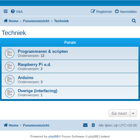
V&A
Registreer
Aanmelden
Z
Home
Forumoverzicht
Techniek
o
Techniek
e
Forum
k
Programmeren & scripten
Onderwerpen:
12
Raspberry Pi e.d.
Onderwerpen:
2
Arduino
Onderwerpen:
3
Overige (interfacing)
Onderwerpen:
1
Ga naar
Home
Forumoverzicht
Alle tijden zijn
UTC+02:00
Powered by
phpBB
® Forum Software © phpBB Limited