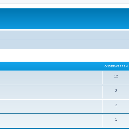
ONDERWERPEN
12
2
3
1