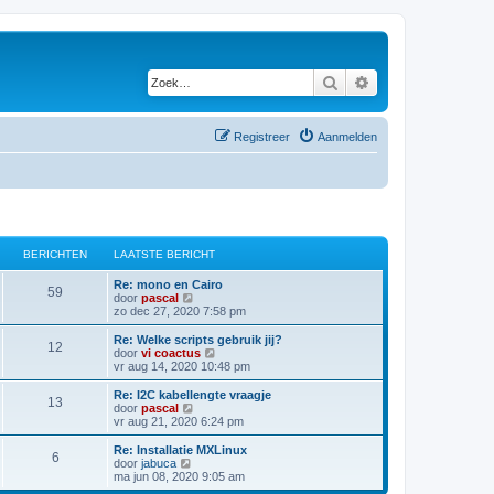
Zoek
Uitgebreid zoeken
Registreer
Aanmelden
BERICHTEN
LAATSTE BERICHT
Re: mono en Cairo
59
B
door
pascal
e
zo dec 27, 2020 7:58 pm
k
i
Re: Welke scripts gebruik jij?
12
j
B
door
vi coactus
k
e
vr aug 14, 2020 10:48 pm
l
k
a
i
Re: I2C kabellengte vraagje
13
a
j
B
door
pascal
t
k
e
vr aug 21, 2020 6:24 pm
s
l
k
t
a
i
Re: Installatie MXLinux
e
6
a
j
B
door
jabuca
b
t
k
e
ma jun 08, 2020 9:05 am
e
s
l
k