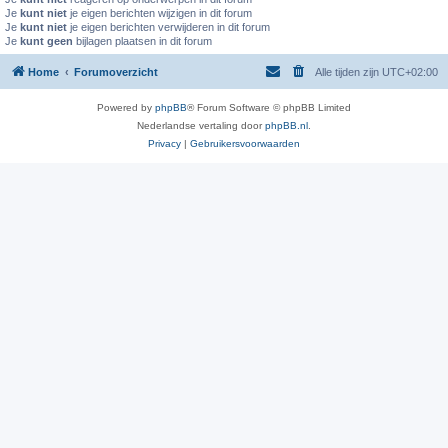
Je
kunt niet
je eigen berichten wijzigen in dit forum
Je
kunt niet
je eigen berichten verwijderen in dit forum
Je
kunt geen
bijlagen plaatsen in dit forum
Home
Forumoverzicht
Alle tijden zijn
UTC+02:00
Powered by
phpBB
® Forum Software © phpBB Limited
Nederlandse vertaling door
phpBB.nl
.
Privacy
|
Gebruikersvoorwaarden