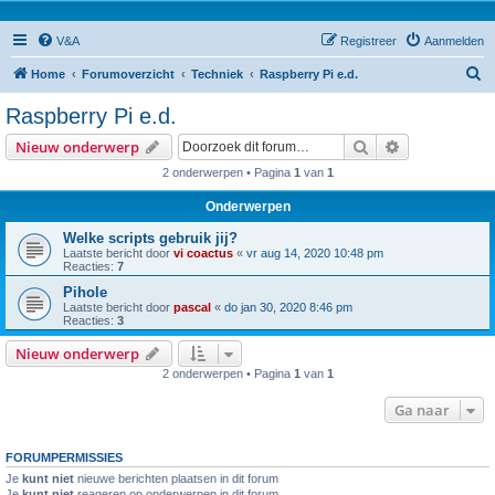
V&A
Registreer
Aanmelden
Z
Home
Forumoverzicht
Techniek
Raspberry Pi e.d.
o
Raspberry Pi e.d.
e
Zoek
Uitgebreid z
Nieuw onderwerp
k
2 onderwerpen • Pagina
1
van
1
Onderwerpen
Welke scripts gebruik jij?
Laatste bericht door
vi coactus
«
vr aug 14, 2020 10:48 pm
Reacties:
7
Pihole
Laatste bericht door
pascal
«
do jan 30, 2020 8:46 pm
Reacties:
3
Nieuw onderwerp
2 onderwerpen • Pagina
1
van
1
Ga naar
FORUMPERMISSIES
Je
kunt niet
nieuwe berichten plaatsen in dit forum
Je
kunt niet
reageren op onderwerpen in dit forum