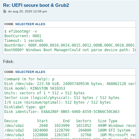
Re: UEFI secure boot & Grub2
B
do aug 20, 2020 12:06 pm
e
r
i
CODE:
SELECTEER ALLES
c
h
$ efibootmgr -v

t
BootCurrent: 0001

Timeout: 1 seconds

BootOrder: 000F,0000,0010,0014,0015,0012,000B,000C,0018,0001,0
Fdisk:
CODE:
SELECTEER ALLES
Command (m for help): p

Disk /dev/sda: 223.58 GiB, 240057409536 bytes, 468862128 secto
Disk model: KINGSTON SH103S3

Units: sectors of 1 * 512 = 512 bytes

Sector size (logical/physical): 512 bytes / 512 bytes

I/O size (minimum/optimal): 512 bytes / 512 bytes

Disklabel type: gpt

Disk identifier: E4AA286F-0B65-4460-A559-5CB66C50CA63

Device         Start       End   Sectors   Size Type

/dev/sda1       2048   1023999   1021952   499M Windows recove
/dev/sda2    1024000   1228799    204800   100M EFI System

/dev/sda3    1228800   1261567     32768    16M Microsoft rese