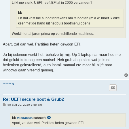
Lijkt me sterk, UEFI heeft EFI al in 2005 vervangen?
En dat kost me al hoofdbrekens om te booten (m.a.w. moet ik elke
keer met de hand uit het buis bootmenu doen)
Werkt hier al jaren prima op verschillende machines.
Apart, zal dan wel. Partities heten gewoon EFI.
Ja bij iedereen werkt het, behalve bij mij. Op 1 laptop na, maar hoe me
dat gelukt is is nog een raadsel. Heb grub al op alles wat je kunt
bedenken geinstalleerd, auto install manual etc maar hij blijft naar
windows gaan vreemd genoeg.
iswrong
Re: UEFI secure boot & Grub2
B
do aug 20, 2020 7:55 am
e
r
i
vi coactus
schreef:
c
h
Apart, zal dan wel. Partities heten gewoon EFI.
t