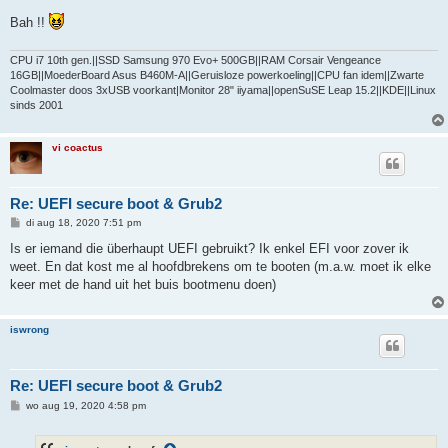
Bah !!
CPU i7 10th gen.||SSD Samsung 970 Evo+ 500GB||RAM Corsair Vengeance
16GB||MoederBoard Asus B460M-A||Geruisloze powerkoeling||CPU fan idem||Zwarte
Coolmaster doos 3xUSB voorkant|Monitor 28" iiyama||openSuSE Leap 15.2||KDE||Linux
sinds 2001
vi coactus
Re: UEFI secure boot & Grub2
B
di aug 18, 2020 7:51 pm
e
r
Is er iemand die überhaupt UEFI gebruikt? Ik enkel EFI voor zover ik
i
weet. En dat kost me al hoofdbrekens om te booten (m.a.w. moet ik elke
c
h
keer met de hand uit het buis bootmenu doen)
t
iswrong
Re: UEFI secure boot & Grub2
B
wo aug 19, 2020 4:58 pm
e
r
i