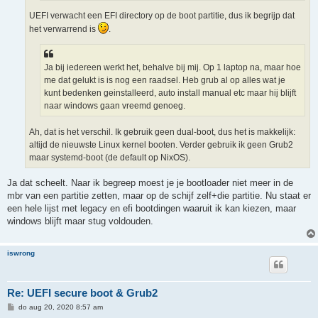
UEFI verwacht een EFI directory op de boot partitie, dus ik begrijp dat
het verwarrend is
.
Ja bij iedereen werkt het, behalve bij mij. Op 1 laptop na, maar hoe
me dat gelukt is is nog een raadsel. Heb grub al op alles wat je
kunt bedenken geinstalleerd, auto install manual etc maar hij blijft
naar windows gaan vreemd genoeg.
Ah, dat is het verschil. Ik gebruik geen dual-boot, dus het is makkelijk:
altijd de nieuwste Linux kernel booten. Verder gebruik ik geen Grub2
maar systemd-boot (de default op NixOS).
Ja dat scheelt. Naar ik begreep moest je je bootloader niet meer in de
mbr van een partitie zetten, maar op de schijf zelf+die partitie. Nu staat er
een hele lijst met legacy en efi bootdingen waaruit ik kan kiezen, maar
windows blijft maar stug voldouden.
iswrong
Re: UEFI secure boot & Grub2
B
do aug 20, 2020 8:57 am
e