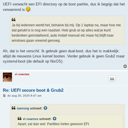
UEFI verwacht een EFI directory op de boot partitie, dus ik begrijp dat het
verwarrend is
.
Ja bij iedereen werkt het, behalve bij mij. Op 1 laptop na, maar hoe me
dat gelukt is is nog een raadsel. Heb grub al op alles wat je kunt
bedenken geinstalleerd, auto install manual etc maar hij blijft naar
windows gaan vreemd genoeg.
Ah, dat is het verschil. Ik gebruik geen dual-boot, dus het is makkelijk:
altijd de nieuwste Linux kernel booten. Verder gebruik ik geen Grub2 maar
systemd-boot (de default op NixOS).
vi coactus
Re: UEFI secure boot & Grub2
B
do aug 20, 2020 8:47 am
e
r
i
iswrong
schreef:
c
h
t
vi coactus
schreef:
Apart, zal dan wel. Partities heten gewoon EFI.