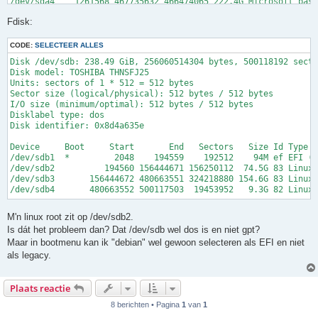
/dev/sda4    1261568 467735632 466474065 222.4G Microsoft basi
Fdisk:
CODE:
SELECTEER ALLES
Disk /dev/sdb: 238.49 GiB, 256060514304 bytes, 500118192 secto
Disk model: TOSHIBA THNSFJ25

Units: sectors of 1 * 512 = 512 bytes

Sector size (logical/physical): 512 bytes / 512 bytes

I/O size (minimum/optimal): 512 bytes / 512 bytes

Disklabel type: dos

Disk identifier: 0x8d4a635e

Device     Boot     Start       End   Sectors   Size Id Type

/dev/sdb1  *         2048    194559    192512    94M ef EFI (F
/dev/sdb2          194560 156444671 156250112  74.5G 83 Linux

/dev/sdb3       156444672 480663551 324218880 154.6G 83 Linux

M'n linux root zit op /dev/sdb2.
Is dát het probleem dan? Dat /dev/sdb wel dos is en niet gpt?
Maar in bootmenu kan ik "debian" wel gewoon selecteren als EFI en niet
als legacy.
Plaats reactie
8 berichten • Pagina
1
van
1