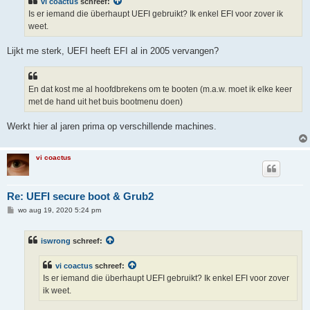
vi coactus
schreef:
c
h
Is er iemand die überhaupt UEFI gebruikt? Ik enkel EFI voor zover ik
t
weet.
Lijkt me sterk, UEFI heeft EFI al in 2005 vervangen?
En dat kost me al hoofdbrekens om te booten (m.a.w. moet ik elke keer
met de hand uit het buis bootmenu doen)
Werkt hier al jaren prima op verschillende machines.
vi coactus
Re: UEFI secure boot & Grub2
B
wo aug 19, 2020 5:24 pm
e
r
i
iswrong
schreef:
c
h
t
vi coactus
schreef:
Is er iemand die überhaupt UEFI gebruikt? Ik enkel EFI voor zover
ik weet.