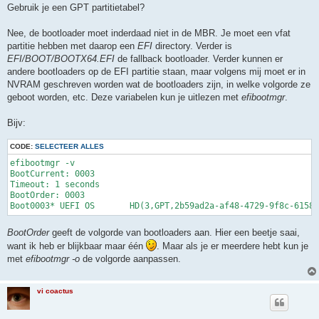
r
Gebruik je een GPT partitietabel?
i
c
h
Nee, de bootloader moet inderdaad niet in de MBR. Je moet een vfat
t
partitie hebben met daarop een
EFI
directory. Verder is
EFI/BOOT/BOOTX64.EFI
de fallback bootloader. Verder kunnen er
andere bootloaders op de EFI partitie staan, maar volgens mij moet er in
NVRAM geschreven worden wat de bootloaders zijn, in welke volgorde ze
geboot worden, etc. Deze variabelen kun je uitlezen met
efibootmgr
.
Bijv:
CODE:
SELECTEER ALLES
efibootmgr -v       

BootCurrent: 0003

Timeout: 1 seconds

BootOrder: 0003

BootOrder
geeft de volgorde van bootloaders aan. Hier een beetje saai,
want ik heb er blijkbaar maar één
. Maar als je er meerdere hebt kun je
met
efibootmgr -o
de volgorde aanpassen.
vi coactus