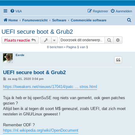
V&A
Registreer
Aanmelden
Z
Home
Forumoverzicht
Software
Commerciële software
o
UEFI secure boot & Grub2
e
Zoek
Uitgebr
Plaats reactie
k
8 berichten • Pagina
1
van
1
Eerde
UEFI secure boot & Grub2
B
za aug 01, 2020 3:04 pm
e
r
https://tweakers.net/nieuws/170414/patc ... stros.html
i
c
h
Tsja ik heb er bij openSuSE nog niets van gemerkt, ook geen patches
t
gezien ?
Altijd ben ik al tegen dit soort M$ geneuzel, zoals UEFI, dat zich moet
nestelen in GNU/Linux geweest !
Remember ODF ?
https://nl.wikipedia.org/wiki/OpenDocument