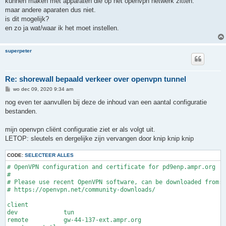
kunnen maken met apparaten die op het openvpn netwerk zitten.
maar andere aparaten dus niet.
is dit mogelijk?
en zo ja wat/waar ik het moet instellen.
superpeter
Re: shorewall bepaald verkeer over openvpn tunnel
B
wo dec 09, 2020 9:34 am
e
r
nog even ter aanvullen bij deze de inhoud van een aantal configuratie
i
bestanden.
c
h
t
mijn openvpn cliënt configuratie ziet er als volgt uit.
LETOP: sleutels en dergelijke zijn vervangen door knip knip knip
CODE:
SELECTEER ALLES
# OpenVPN configuration and certificate for pd9enp.ampr.org

#

# Please use recent OpenVPN software, can be downloaded from:

# https://openvpn.net/community-downloads/

client

dev		tun

remote		gw-44-137-ext.ampr.org
