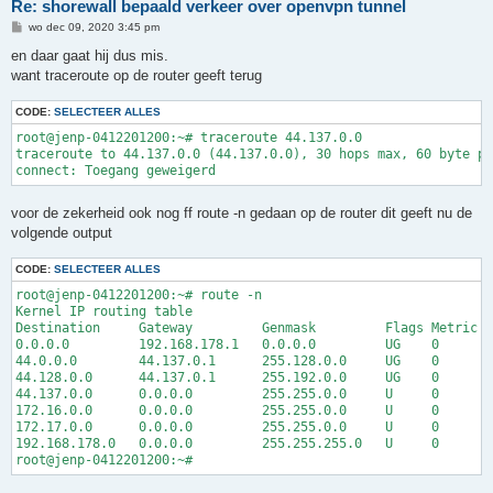
Re: shorewall bepaald verkeer over openvpn tunnel
B
wo dec 09, 2020 3:45 pm
e
r
en daar gaat hij dus mis.
i
want traceroute op de router geeft terug
c
h
t
CODE:
SELECTEER ALLES
root@jenp-0412201200:~# traceroute 44.137.0.0

traceroute to 44.137.0.0 (44.137.0.0), 30 hops max, 60 byte pa
voor de zekerheid ook nog ff route -n gedaan op de router dit geeft nu de
volgende output
CODE:
SELECTEER ALLES
root@jenp-0412201200:~# route -n

Kernel IP routing table

Destination     Gateway         Genmask         Flags Metric R
0.0.0.0         192.168.178.1   0.0.0.0         UG    0      0
44.0.0.0        44.137.0.1      255.128.0.0     UG    0      0
44.128.0.0      44.137.0.1      255.192.0.0     UG    0      0
44.137.0.0      0.0.0.0         255.255.0.0     U     0      0
172.16.0.0      0.0.0.0         255.255.0.0     U     0      0
172.17.0.0      0.0.0.0         255.255.0.0     U     0      0
192.168.178.0   0.0.0.0         255.255.255.0   U     0      0