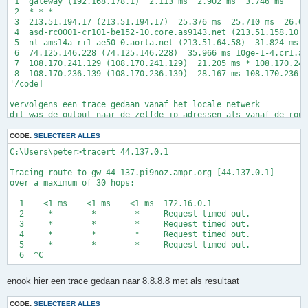
 1  gateway (192.168.178.1)  2.113 ms  2.902 ms  3.746 ms

 2  * * *

 3  213.51.194.17 (213.51.194.17)  25.376 ms  25.710 ms  26.08
 4  asd-rc0001-cr101-be152-10.core.as9143.net (213.51.158.10) 
 5  nl-ams14a-ri1-ae50-0.aorta.net (213.51.64.58)  31.824 ms  
 6  74.125.146.228 (74.125.146.228)  35.966 ms 10ge-1-4.cr1.am
 7  108.170.241.129 (108.170.241.129)  21.205 ms * 108.170.241
 8  108.170.236.139 (108.170.236.139)  28.167 ms 108.170.236.1
'/code]

vervolgens een trace gedaan vanaf het locale netwerk

dit was de output naar de zelfde ip adressen als vanaf de rout
[code]

C:\Users\peter>tracert 44.137.83.65

CODE:
SELECTEER ALLES
C:\Users\peter>tracert 44.137.0.1

Tracing route to www.pd9enp.ampr.org [44.137.83.65]

over a maximum of 30 hops:

Tracing route to gw-44-137.pi9noz.ampr.org [44.137.0.1]

over a maximum of 30 hops:

  1    <1 ms    <1 ms    <1 ms  172.16.0.1

  2     *        *        *     Request timed out.

  1    <1 ms    <1 ms    <1 ms  172.16.0.1

  3     *        *        *     Request timed out.

  2     *        *        *     Request timed out.

  4     *        *        *     Request timed out.

  3     *        *        *     Request timed out.

  5     *        *        *     Request timed out.

  4     *        *        *     Request timed out.

  5     *        *        *     Request timed out.

enook hier een trace gedaan naar 8.8.8.8 met als resultaat
CODE:
SELECTEER ALLES