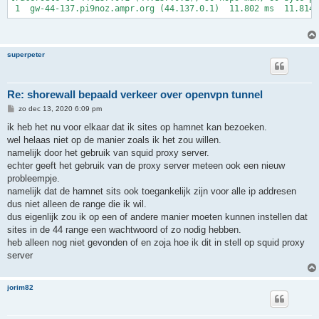
superpeter
Re: shorewall bepaald verkeer over openvpn tunnel
B
zo dec 13, 2020 6:09 pm
e
r
ik heb het nu voor elkaar dat ik sites op hamnet kan bezoeken.
i
wel helaas niet op de manier zoals ik het zou willen.
c
h
namelijk door het gebruik van squid proxy server.
t
echter geeft het gebruik van de proxy server meteen ook een nieuw
probleempje.
namelijk dat de hamnet sits ook toegankelijk zijn voor alle ip addresen
dus niet alleen de range die ik wil.
dus eigenlijk zou ik op een of andere manier moeten kunnen instellen dat
sites in de 44 range een wachtwoord of zo nodig hebben.
heb alleen nog niet gevonden of en zoja hoe ik dit in stell op squid proxy
server
jorim82