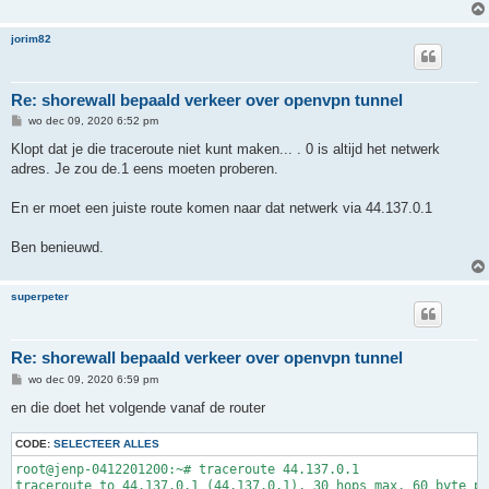
jorim82
Re: shorewall bepaald verkeer over openvpn tunnel
B
wo dec 09, 2020 6:52 pm
e
r
Klopt dat je die traceroute niet kunt maken... . 0 is altijd het netwerk
i
adres. Je zou de.1 eens moeten proberen.
c
h
t
En er moet een juiste route komen naar dat netwerk via 44.137.0.1
Ben benieuwd.
superpeter
Re: shorewall bepaald verkeer over openvpn tunnel
B
wo dec 09, 2020 6:59 pm
e
r
en die doet het volgende vanaf de router
i
c
CODE:
h
SELECTEER ALLES
t
root@jenp-0412201200:~# traceroute 44.137.0.1

traceroute to 44.137.0.1 (44.137.0.1), 30 hops max, 60 byte pa