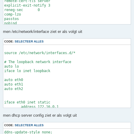
remote-cert-tls	server 

explicit-exit-notify 3

reneg-sec	0

comp-lzo

passtos

nobind

key-direction	1

men /etc/network/interface ziet er als volgt uit
<ca>

-----BEGIN CERTIFICATE-----

CODE:
SELECTEER ALLES
knip knip knip

source /etc/network/interfaces.d/*

-----END CERTIFICATE-----

# The loopback network interface

</ca>

auto lo

iface lo inet loopback

<cert>

-----BEGIN CERTIFICATE-----

auto eth0

auto eth1

knip knip knip

auto eth2

-----END CERTIFICATE-----

</cert>

iface eth0 inet static

        address 172.16.0.1

<key>

        netmask 255.255.0.0

-----BEGIN PRIVATE KEY-----

men dhcp server config ziet er als volgt uit
iface eth1 inet static

knip knip knip

        address 172.17.0.1

CODE:
SELECTEER ALLES
        netmask 255.255.0.0

-----END PRIVATE KEY-----

ddns-update-style none;
