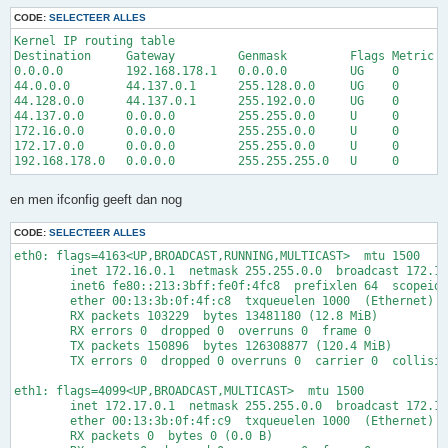
#ACTION		SOURCE		DEST		PROTO	DEST	SOURCE		ORIGINAL	RATE		USER/	MARK	CONNLIMIT	TIME		HEADERS		SWITCH		HELPER

#							PORT	PORT(S)		DEST		LIMIT		GROUP

CODE:
SELECTEER ALLES
?SECTION ALL

Kernel IP routing table

?SECTION ESTABLISHED

Destination     Gateway         Genmask         Flags Metric R
?SECTION RELATED

0.0.0.0         192.168.178.1   0.0.0.0         UG    0      0
?SECTION INVALID

44.0.0.0        44.137.0.1      255.128.0.0     UG    0      0
?SECTION UNTRACKED

44.128.0.0      44.137.0.1      255.192.0.0     UG    0      0
?SECTION NEW

44.137.0.0      0.0.0.0         255.255.0.0     U     0      0
# ACCEPT	loc:172.16.1.1-172.16.1.254	hn:44.0.0.0/8	all

172.16.0.0      0.0.0.0         255.255.0.0     U     0      0
172.17.0.0      0.0.0.0         255.255.0.0     U     0      0
#       Don't allow connection pickup from the net

#

Invalid(DROP)	net		all		tcp

#

en men ifconfig geeft dan nog
#	Accept DNS connections from the firewall to the Internet

#

CODE:
SELECTEER ALLES
DNS(ACCEPT)	$FW		net

eth0: flags=4163<UP,BROADCAST,RUNNING,MULTICAST>  mtu 1500

#

        inet 172.16.0.1  netmask 255.255.0.0  broadcast 172.16
#

        inet6 fe80::213:3bff:fe0f:4fc8  prefixlen 64  scopeid 
#	Accept SSH connections from the local network to the firewall and DMZ

        ether 00:13:3b:0f:4f:c8  txqueuelen 1000  (Ethernet)

#

        RX packets 103229  bytes 13481180 (12.8 MiB)

SSH(ACCEPT)     loc             $FW

        RX errors 0  dropped 0  overruns 0  frame 0

SSH(ACCEPT)     loc             dmz

        TX packets 150896  bytes 126308877 (120.4 MiB)

#

        TX errors 0  dropped 0 overruns 0  carrier 0  collisio
#	DMZ DNS access to the Internet

#

eth1: flags=4099<UP,BROADCAST,MULTICAST>  mtu 1500

DNS(ACCEPT)	dmz		net

        inet 172.17.0.1  netmask 255.255.0.0  broadcast 172.17
        ether 00:13:3b:0f:4f:c9  txqueuelen 1000  (Ethernet)

        RX packets 0  bytes 0 (0.0 B)

# Drop Ping from the "bad" net zone.
