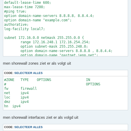
</key>

default-lease-time 600;

iface eth2 inet static

max-lease-time 7200;

        address 192.168.178.253

<tls-auth>

#ping true;

        netmask 255.255.255.0

-----BEGIN OpenVPN Static key V1-----

option domain-name-servers 8.8.8.8, 8.8.4.4;

option domain-name "example.com";

knip knip knip

authorative;

log-facility local7;

-----END OpenVPN Static key V1-----

subnet 172.16.0.0 netmask 255.255.0.0 {

	range 172.16.248.1 172.16.254.254;

	option subnet-mask 255.255.248.0;

	option domain-name-servers 8.8.8.8 , 8.8.4.4;

	option domain-name "gastnet.jenp.net";

	option routers 172.16.0.1;

men shorewall zones ziet er als volgt uit
#	option netbios-name-servers 192.168.1.3;

	option netbios-node-type 8;

	get-lease-hostnames true;

CODE:
SELECTEER ALLES
	use-host-decl-names true;

#ZONE	TYPE	OPTIONS			IN			OUT

	default-lease-time 600;

#					OPTIONS			OPTIONS

	max-lease-time 7200;

fw	firewall

	}

net	ipv4

# hamnet

loc	ipv4

group {

dmz	ipv4

	option domain-name-servers 8.8.8.8 , 8.8.4.4;

	option domain-name "local.jenp.net";

	option subnet-mask 255.255.254.0;

	option routers 172.16.0.1;

men shorewall interfaces ziet er als volgd uit
	# laptop (172.17.1.1)

	host DESKTOP-SOKOKC1 {

CODE:
SELECTEER ALLES
		hardware ethernet 00:23:18:46:b2:92;
