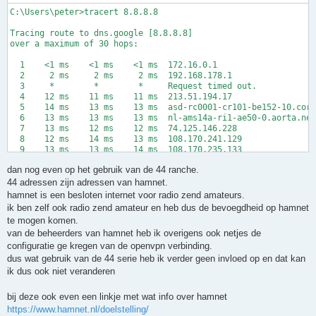
C:\Users\peter>tracert 8.8.8.8

Tracing route to dns.google [8.8.8.8]

over a maximum of 30 hops:

  1    <1 ms    <1 ms    <1 ms  172.16.0.1

  2     2 ms     2 ms     2 ms  192.168.178.1

  3     *        *        *     Request timed out.

  4    12 ms    11 ms    11 ms  213.51.194.17

  5    14 ms    13 ms    13 ms  asd-rc0001-cr101-be152-10.core
  6    13 ms    13 ms    13 ms  nl-ams14a-ri1-ae50-0.aorta.net
  7    13 ms    12 ms    12 ms  74.125.146.228

  8    12 ms    14 ms    13 ms  108.170.241.129

  9    13 ms    13 ms    14 ms  108.170.235.133

 10    15 ms    12 ms    13 ms  dns.google [8.8.8.8]

dan nog even op het gebruik van de 44 ranche.
44 adressen zijn adressen van hamnet.
hamnet is een besloten internet voor radio zend amateurs.
ik ben zelf ook radio zend amateur en heb dus de bevoegdheid op hamnet
te mogen komen.
van de beheerders van hamnet heb ik overigens ook netjes de
configuratie ge kregen van de openvpn verbinding.
dus wat gebruik van de 44 serie heb ik verder geen invloed op en dat kan
ik dus ook niet veranderen
bij deze ook even een linkje met wat info over hamnet
https://www.hamnet.nl/doelstelling/