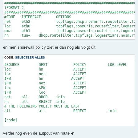
##############################################################
		fixed-address 172.16.1.1;

?FORMAT 2

		}

##############################################################
	# streamingpc 172.16.1.2

#ZONE	INTERFACE	OPTIONS

	host DESKTOP-85OTU3D {

net     eth2            tcpflags,dhcp,nosmurfs,routefilter,log
		hardware ethernet 9c:5c:8e:7a:5a:eb;

loc     eth0            tcpflags,nosmurfs,routefilter,logmarti
		fixed-address 172.16.1.2;

dmz     eth1            tcpflags,nosmurfs,routefilter,logmarti
		}

	}

# local

group {

en men shorewall policy ziet er dan nog als volgt uit
	option domain-name-servers 8.8.8.8 , 8.8.4.4;

	option domain-name "localnet.jenp.net";

CODE:
SELECTEER ALLES
	option subnet-mask 255.255.255.0;

	option routers 172.16.0.1;

#SOURCE		DEST		POLICY		LOG LEVEL	LIMIT:BURST

loc		hn		ACCEPT

loc		net		ACCEPT

$FW             hn             ACCEPT

$FW             net             ACCEPT

loc        	$FW         	ACCEPT

$FW        	loc         	ACCEPT

net	all	DROP	info

hn	all	REJECT	info

# THE FOLLOWING POLICY MUST BE LAST

all		all		REJECT		info

[code]

en als laatste configuratie bestand nog men shorewall ruls

verder nog even de autpout van route -n
[code]
