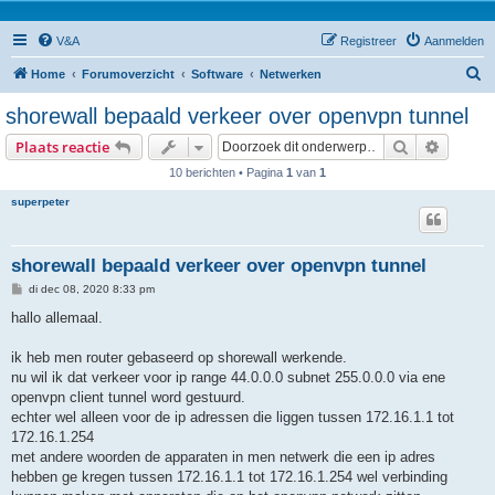
V&A
Registreer
Aanmelden
Z
Home
Forumoverzicht
Software
Netwerken
o
shorewall bepaald verkeer over openvpn tunnel
e
Zoek
Uitgebr
Plaats reactie
k
10 berichten • Pagina
1
van
1
superpeter
shorewall bepaald verkeer over openvpn tunnel
B
di dec 08, 2020 8:33 pm
e
r
hallo allemaal.
i
c
h
ik heb men router gebaseerd op shorewall werkende.
t
nu wil ik dat verkeer voor ip range 44.0.0.0 subnet 255.0.0.0 via ene
openvpn client tunnel word gestuurd.
echter wel alleen voor de ip adressen die liggen tussen 172.16.1.1 tot
172.16.1.254
met andere woorden de apparaten in men netwerk die een ip adres
hebben ge kregen tussen 172.16.1.1 tot 172.16.1.254 wel verbinding