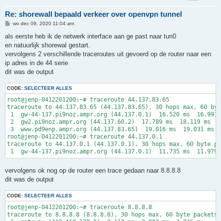
ACCEPT  all     fw      tcp     9000-9398

ACCEPT  all     fw      tcp     10600-10998

Re: shorewall bepaald verkeer over openvpn tunnel
ACCEPT  all     fw      udp     5000-5001

B
wo dec 09, 2020 11:04 am
ACCEPT  all     fw      udp     5060

e
ACCEPT  all     fw      udp     5090

r
als eerste heb ik de netwerk interface aan ge past naar tun0
ACCEPT  all     fw      udp     9000-9398

i
en natuurlijk shorewal gestart.
c
h
vervolgens 2 verschillende traceroutes uit gevoerd op de router naar een
t
ip adres in de 44 serie
dit was de output
CODE:
SELECTEER ALLES
root@jenp-0412201200:~# traceroute 44.137.83.65

traceroute to 44.137.83.65 (44.137.83.65), 30 hops max, 60 byt
 1  gw-44-137.pi9noz.ampr.org (44.137.0.1)  16.520 ms  16.991 
 2  gw2.pi9noz.ampr.org (44.137.60.2)  17.789 ms  18.119 ms  1
 3  www.pd9enp.ampr.org (44.137.83.65)  19.016 ms  19.031 ms  
root@jenp-0412201200:~# traceroute 44.137.0.1

traceroute to 44.137.0.1 (44.137.0.1), 30 hops max, 60 byte pa
vervolgens ok nog op de router een trace gedaan naar 8.8.8.8
dit was de output
CODE:
SELECTEER ALLES
root@jenp-0412201200:~# traceroute 8.8.8.8

traceroute to 8.8.8.8 (8.8.8.8), 30 hops max, 60 byte packets
