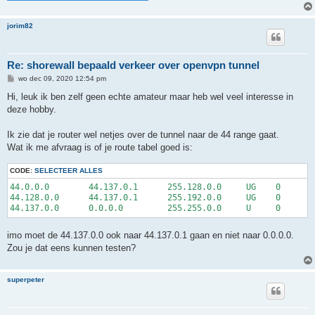
jorim82
Re: shorewall bepaald verkeer over openvpn tunnel
B
wo dec 09, 2020 12:54 pm
e
r
Hi, leuk ik ben zelf geen echte amateur maar heb wel veel interesse in
i
deze hobby.
c
h
t
Ik zie dat je router wel netjes over de tunnel naar de 44 range gaat.
Wat ik me afvraag is of je route tabel goed is:
CODE:
SELECTEER ALLES
44.0.0.0        44.137.0.1      255.128.0.0     UG    0      0
44.128.0.0      44.137.0.1      255.192.0.0     UG    0      0
imo moet de 44.137.0.0 ook naar 44.137.0.1 gaan en niet naar 0.0.0.0.
Zou je dat eens kunnen testen?
superpeter