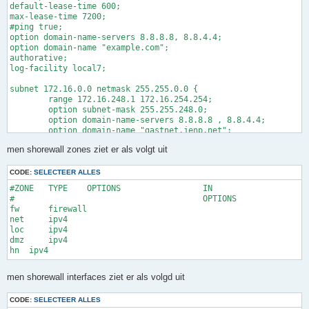
</key>

default-lease-time 600;

iface eth2 inet static

max-lease-time 7200;

        address 192.168.178.253

<tls-auth>

#ping true;

        netmask 255.255.255.0

-----BEGIN OpenVPN Static key V1-----

option domain-name-servers 8.8.8.8, 8.8.4.4;

option domain-name "example.com";

knip knip knip

authorative;

log-facility local7;

-----END OpenVPN Static key V1-----

subnet 172.16.0.0 netmask 255.255.0.0 {

	range 172.16.248.1 172.16.254.254;

	option subnet-mask 255.255.248.0;

	option domain-name-servers 8.8.8.8 , 8.8.4.4;

	option domain-name "gastnet.jenp.net";

	option routers 172.16.0.1;

men shorewall zones ziet er als volgt uit
#	option netbios-name-servers 192.168.1.3;

	option netbios-node-type 8;

	get-lease-hostnames true;

CODE:
SELECTEER ALLES
	use-host-decl-names true;

#ZONE	TYPE	OPTIONS			IN			OUT

	default-lease-time 600;

#					OPTIONS			OPTIONS

	max-lease-time 7200;

fw	firewall

	}

net	ipv4

# hamnet

loc	ipv4

group {

dmz	ipv4

	option domain-name-servers 8.8.8.8 , 8.8.4.4;

	option domain-name "local.jenp.net";

	option subnet-mask 255.255.254.0;

	option routers 172.16.0.1;

men shorewall interfaces ziet er als volgd uit
	# laptop (172.17.1.1)

	host DESKTOP-SOKOKC1 {

CODE:
SELECTEER ALLES
		hardware ethernet 00:23:18:46:b2:92;
