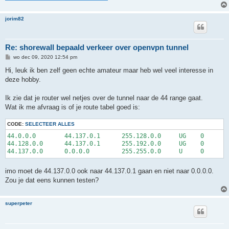
jorim82
Re: shorewall bepaald verkeer over openvpn tunnel
B
wo dec 09, 2020 12:54 pm
e
r
Hi, leuk ik ben zelf geen echte amateur maar heb wel veel interesse in
i
deze hobby.
c
h
t
Ik zie dat je router wel netjes over de tunnel naar de 44 range gaat.
Wat ik me afvraag is of je route tabel goed is:
CODE:
SELECTEER ALLES
44.0.0.0        44.137.0.1      255.128.0.0     UG    0      0
44.128.0.0      44.137.0.1      255.192.0.0     UG    0      0
imo moet de 44.137.0.0 ook naar 44.137.0.1 gaan en niet naar 0.0.0.0.
Zou je dat eens kunnen testen?
superpeter