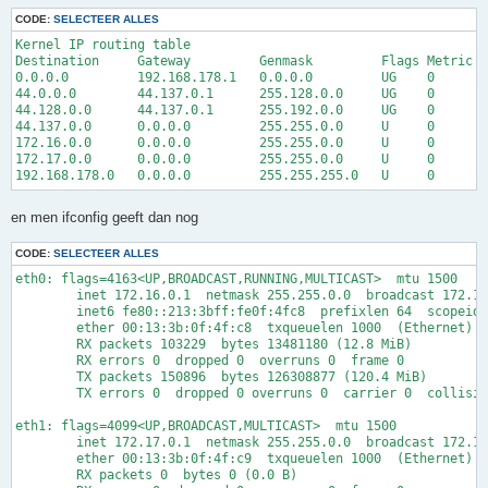
#ACTION		SOURCE		DEST		PROTO	DEST	SOURCE		ORIGINAL	RATE		USER/	MARK	CONNLIMIT	TIME		HEADERS		SWITCH		HELPER

#							PORT	PORT(S)		DEST		LIMIT		GROUP

CODE:
SELECTEER ALLES
?SECTION ALL

Kernel IP routing table

?SECTION ESTABLISHED

Destination     Gateway         Genmask         Flags Metric R
?SECTION RELATED

0.0.0.0         192.168.178.1   0.0.0.0         UG    0      0
?SECTION INVALID

44.0.0.0        44.137.0.1      255.128.0.0     UG    0      0
?SECTION UNTRACKED

44.128.0.0      44.137.0.1      255.192.0.0     UG    0      0
?SECTION NEW

44.137.0.0      0.0.0.0         255.255.0.0     U     0      0
# ACCEPT	loc:172.16.1.1-172.16.1.254	hn:44.0.0.0/8	all

172.16.0.0      0.0.0.0         255.255.0.0     U     0      0
172.17.0.0      0.0.0.0         255.255.0.0     U     0      0
#       Don't allow connection pickup from the net

#

Invalid(DROP)	net		all		tcp

#

en men ifconfig geeft dan nog
#	Accept DNS connections from the firewall to the Internet

#

CODE:
SELECTEER ALLES
DNS(ACCEPT)	$FW		net

eth0: flags=4163<UP,BROADCAST,RUNNING,MULTICAST>  mtu 1500

#

        inet 172.16.0.1  netmask 255.255.0.0  broadcast 172.16
#

        inet6 fe80::213:3bff:fe0f:4fc8  prefixlen 64  scopeid 
#	Accept SSH connections from the local network to the firewall and DMZ

        ether 00:13:3b:0f:4f:c8  txqueuelen 1000  (Ethernet)

#

        RX packets 103229  bytes 13481180 (12.8 MiB)

SSH(ACCEPT)     loc             $FW

        RX errors 0  dropped 0  overruns 0  frame 0

SSH(ACCEPT)     loc             dmz

        TX packets 150896  bytes 126308877 (120.4 MiB)

#

        TX errors 0  dropped 0 overruns 0  carrier 0  collisio
#	DMZ DNS access to the Internet

#

eth1: flags=4099<UP,BROADCAST,MULTICAST>  mtu 1500

DNS(ACCEPT)	dmz		net

        inet 172.17.0.1  netmask 255.255.0.0  broadcast 172.17
        ether 00:13:3b:0f:4f:c9  txqueuelen 1000  (Ethernet)

        RX packets 0  bytes 0 (0.0 B)

# Drop Ping from the "bad" net zone.
