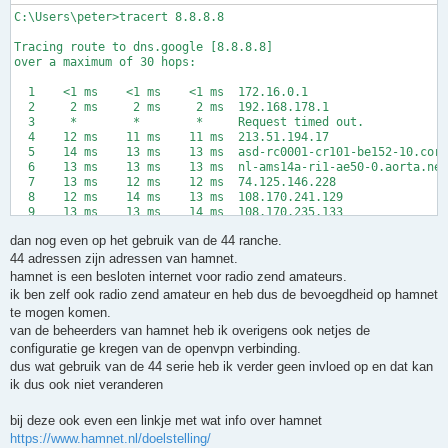
C:\Users\peter>tracert 8.8.8.8

Tracing route to dns.google [8.8.8.8]

over a maximum of 30 hops:

  1    <1 ms    <1 ms    <1 ms  172.16.0.1

  2     2 ms     2 ms     2 ms  192.168.178.1

  3     *        *        *     Request timed out.

  4    12 ms    11 ms    11 ms  213.51.194.17

  5    14 ms    13 ms    13 ms  asd-rc0001-cr101-be152-10.core
  6    13 ms    13 ms    13 ms  nl-ams14a-ri1-ae50-0.aorta.net
  7    13 ms    12 ms    12 ms  74.125.146.228

  8    12 ms    14 ms    13 ms  108.170.241.129

  9    13 ms    13 ms    14 ms  108.170.235.133

 10    15 ms    12 ms    13 ms  dns.google [8.8.8.8]

dan nog even op het gebruik van de 44 ranche.
44 adressen zijn adressen van hamnet.
hamnet is een besloten internet voor radio zend amateurs.
ik ben zelf ook radio zend amateur en heb dus de bevoegdheid op hamnet
te mogen komen.
van de beheerders van hamnet heb ik overigens ook netjes de
configuratie ge kregen van de openvpn verbinding.
dus wat gebruik van de 44 serie heb ik verder geen invloed op en dat kan
ik dus ook niet veranderen
bij deze ook even een linkje met wat info over hamnet
https://www.hamnet.nl/doelstelling/