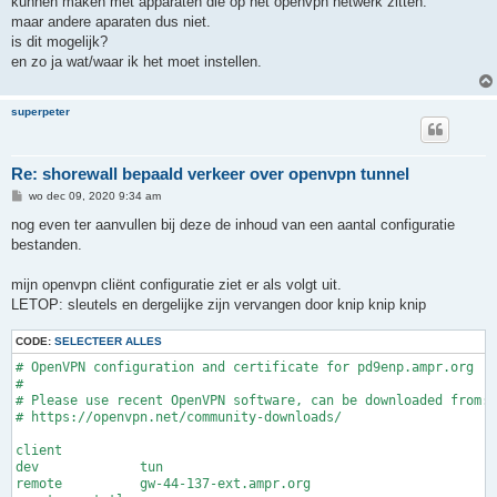
kunnen maken met apparaten die op het openvpn netwerk zitten.
maar andere aparaten dus niet.
is dit mogelijk?
en zo ja wat/waar ik het moet instellen.
superpeter
Re: shorewall bepaald verkeer over openvpn tunnel
B
wo dec 09, 2020 9:34 am
e
r
nog even ter aanvullen bij deze de inhoud van een aantal configuratie
i
bestanden.
c
h
t
mijn openvpn cliënt configuratie ziet er als volgt uit.
LETOP: sleutels en dergelijke zijn vervangen door knip knip knip
CODE:
SELECTEER ALLES
# OpenVPN configuration and certificate for pd9enp.ampr.org

#

# Please use recent OpenVPN software, can be downloaded from:

# https://openvpn.net/community-downloads/

client

dev		tun

remote		gw-44-137-ext.ampr.org
