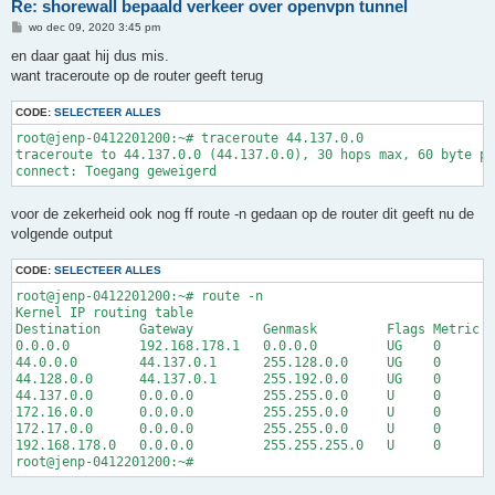
Re: shorewall bepaald verkeer over openvpn tunnel
B
wo dec 09, 2020 3:45 pm
e
r
en daar gaat hij dus mis.
i
want traceroute op de router geeft terug
c
h
t
CODE:
SELECTEER ALLES
root@jenp-0412201200:~# traceroute 44.137.0.0

traceroute to 44.137.0.0 (44.137.0.0), 30 hops max, 60 byte pa
voor de zekerheid ook nog ff route -n gedaan op de router dit geeft nu de
volgende output
CODE:
SELECTEER ALLES
root@jenp-0412201200:~# route -n

Kernel IP routing table

Destination     Gateway         Genmask         Flags Metric R
0.0.0.0         192.168.178.1   0.0.0.0         UG    0      0
44.0.0.0        44.137.0.1      255.128.0.0     UG    0      0
44.128.0.0      44.137.0.1      255.192.0.0     UG    0      0
44.137.0.0      0.0.0.0         255.255.0.0     U     0      0
172.16.0.0      0.0.0.0         255.255.0.0     U     0      0
172.17.0.0      0.0.0.0         255.255.0.0     U     0      0
192.168.178.0   0.0.0.0         255.255.255.0   U     0      0