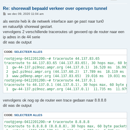
ACCEPT  all     fw      tcp     9000-9398

ACCEPT  all     fw      tcp     10600-10998

Re: shorewall bepaald verkeer over openvpn tunnel
ACCEPT  all     fw      udp     5000-5001

B
wo dec 09, 2020 11:04 am
ACCEPT  all     fw      udp     5060

e
ACCEPT  all     fw      udp     5090

r
als eerste heb ik de netwerk interface aan ge past naar tun0
ACCEPT  all     fw      udp     9000-9398

i
en natuurlijk shorewal gestart.
c
h
vervolgens 2 verschillende traceroutes uit gevoerd op de router naar een
t
ip adres in de 44 serie
dit was de output
CODE:
SELECTEER ALLES
root@jenp-0412201200:~# traceroute 44.137.83.65

traceroute to 44.137.83.65 (44.137.83.65), 30 hops max, 60 byt
 1  gw-44-137.pi9noz.ampr.org (44.137.0.1)  16.520 ms  16.991 
 2  gw2.pi9noz.ampr.org (44.137.60.2)  17.789 ms  18.119 ms  1
 3  www.pd9enp.ampr.org (44.137.83.65)  19.016 ms  19.031 ms  
root@jenp-0412201200:~# traceroute 44.137.0.1

traceroute to 44.137.0.1 (44.137.0.1), 30 hops max, 60 byte pa
vervolgens ok nog op de router een trace gedaan naar 8.8.8.8
dit was de output
CODE:
SELECTEER ALLES
root@jenp-0412201200:~# traceroute 8.8.8.8

traceroute to 8.8.8.8 (8.8.8.8), 30 hops max, 60 byte packets
