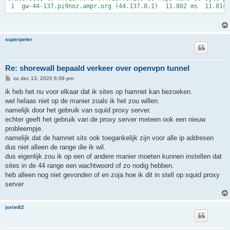
superpeter
Re: shorewall bepaald verkeer over openvpn tunnel
B
zo dec 13, 2020 6:09 pm
e
r
ik heb het nu voor elkaar dat ik sites op hamnet kan bezoeken.
i
wel helaas niet op de manier zoals ik het zou willen.
c
h
namelijk door het gebruik van squid proxy server.
t
echter geeft het gebruik van de proxy server meteen ook een nieuw
probleempje.
namelijk dat de hamnet sits ook toegankelijk zijn voor alle ip addresen
dus niet alleen de range die ik wil.
dus eigenlijk zou ik op een of andere manier moeten kunnen instellen dat
sites in de 44 range een wachtwoord of zo nodig hebben.
heb alleen nog niet gevonden of en zoja hoe ik dit in stell op squid proxy
server
jorim82