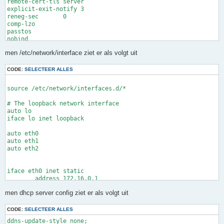
remote-cert-tls	server 

explicit-exit-notify 3

reneg-sec	0

comp-lzo

passtos

nobind

key-direction	1

men /etc/network/interface ziet er als volgt uit
<ca>

-----BEGIN CERTIFICATE-----

CODE:
SELECTEER ALLES
knip knip knip

source /etc/network/interfaces.d/*

-----END CERTIFICATE-----

# The loopback network interface

</ca>

auto lo

iface lo inet loopback

<cert>

-----BEGIN CERTIFICATE-----

auto eth0

auto eth1

knip knip knip

auto eth2

-----END CERTIFICATE-----

</cert>

iface eth0 inet static

        address 172.16.0.1

<key>

        netmask 255.255.0.0

-----BEGIN PRIVATE KEY-----

men dhcp server config ziet er als volgt uit
iface eth1 inet static

knip knip knip

        address 172.17.0.1

CODE:
SELECTEER ALLES
        netmask 255.255.0.0

-----END PRIVATE KEY-----

ddns-update-style none;
