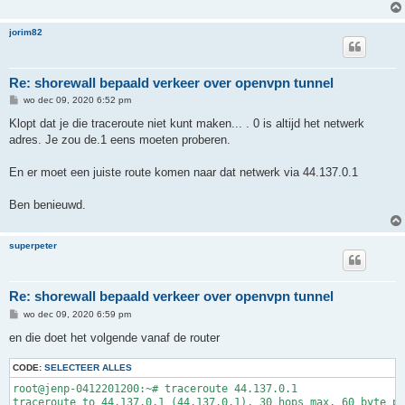
jorim82
Re: shorewall bepaald verkeer over openvpn tunnel
B
wo dec 09, 2020 6:52 pm
e
r
Klopt dat je die traceroute niet kunt maken... . 0 is altijd het netwerk
i
adres. Je zou de.1 eens moeten proberen.
c
h
t
En er moet een juiste route komen naar dat netwerk via 44.137.0.1
Ben benieuwd.
superpeter
Re: shorewall bepaald verkeer over openvpn tunnel
B
wo dec 09, 2020 6:59 pm
e
r
en die doet het volgende vanaf de router
i
c
CODE:
h
SELECTEER ALLES
t
root@jenp-0412201200:~# traceroute 44.137.0.1

traceroute to 44.137.0.1 (44.137.0.1), 30 hops max, 60 byte pa