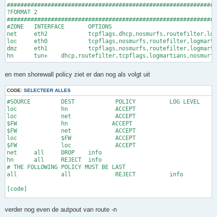
##############################################################
		fixed-address 172.16.1.1;

?FORMAT 2

		}

##############################################################
	# streamingpc 172.16.1.2

#ZONE	INTERFACE	OPTIONS

	host DESKTOP-85OTU3D {

net     eth2            tcpflags,dhcp,nosmurfs,routefilter,log
		hardware ethernet 9c:5c:8e:7a:5a:eb;

loc     eth0            tcpflags,nosmurfs,routefilter,logmarti
		fixed-address 172.16.1.2;

dmz     eth1            tcpflags,nosmurfs,routefilter,logmarti
		}

	}

# local

group {

en men shorewall policy ziet er dan nog als volgt uit
	option domain-name-servers 8.8.8.8 , 8.8.4.4;

	option domain-name "localnet.jenp.net";

CODE:
SELECTEER ALLES
	option subnet-mask 255.255.255.0;

	option routers 172.16.0.1;

#SOURCE		DEST		POLICY		LOG LEVEL	LIMIT:BURST

loc		hn		ACCEPT

loc		net		ACCEPT

$FW             hn             ACCEPT

$FW             net             ACCEPT

loc        	$FW         	ACCEPT

$FW        	loc         	ACCEPT

net	all	DROP	info

hn	all	REJECT	info

# THE FOLLOWING POLICY MUST BE LAST

all		all		REJECT		info

[code]

en als laatste configuratie bestand nog men shorewall ruls

verder nog even de autpout van route -n
[code]
