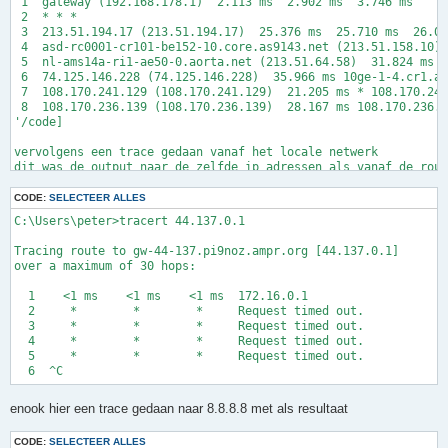
 1  gateway (192.168.178.1)  2.113 ms  2.902 ms  3.746 ms

 2  * * *

 3  213.51.194.17 (213.51.194.17)  25.376 ms  25.710 ms  26.08
 4  asd-rc0001-cr101-be152-10.core.as9143.net (213.51.158.10) 
 5  nl-ams14a-ri1-ae50-0.aorta.net (213.51.64.58)  31.824 ms  
 6  74.125.146.228 (74.125.146.228)  35.966 ms 10ge-1-4.cr1.am
 7  108.170.241.129 (108.170.241.129)  21.205 ms * 108.170.241
 8  108.170.236.139 (108.170.236.139)  28.167 ms 108.170.236.1
'/code]

vervolgens een trace gedaan vanaf het locale netwerk

dit was de output naar de zelfde ip adressen als vanaf de rout
[code]

C:\Users\peter>tracert 44.137.83.65

CODE:
SELECTEER ALLES
C:\Users\peter>tracert 44.137.0.1

Tracing route to www.pd9enp.ampr.org [44.137.83.65]

over a maximum of 30 hops:

Tracing route to gw-44-137.pi9noz.ampr.org [44.137.0.1]

over a maximum of 30 hops:

  1    <1 ms    <1 ms    <1 ms  172.16.0.1

  2     *        *        *     Request timed out.

  1    <1 ms    <1 ms    <1 ms  172.16.0.1

  3     *        *        *     Request timed out.

  2     *        *        *     Request timed out.

  4     *        *        *     Request timed out.

  3     *        *        *     Request timed out.

  5     *        *        *     Request timed out.

  4     *        *        *     Request timed out.

  5     *        *        *     Request timed out.

enook hier een trace gedaan naar 8.8.8.8 met als resultaat
CODE:
SELECTEER ALLES