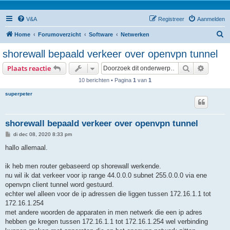
V&A
Registreer
Aanmelden
Z
Home
Forumoverzicht
Software
Netwerken
o
shorewall bepaald verkeer over openvpn tunnel
e
Zoek
Uitgebr
Plaats reactie
k
10 berichten • Pagina
1
van
1
superpeter
shorewall bepaald verkeer over openvpn tunnel
B
di dec 08, 2020 8:33 pm
e
r
hallo allemaal.
i
c
h
ik heb men router gebaseerd op shorewall werkende.
t
nu wil ik dat verkeer voor ip range 44.0.0.0 subnet 255.0.0.0 via ene
openvpn client tunnel word gestuurd.
echter wel alleen voor de ip adressen die liggen tussen 172.16.1.1 tot
172.16.1.254
met andere woorden de apparaten in men netwerk die een ip adres
hebben ge kregen tussen 172.16.1.1 tot 172.16.1.254 wel verbinding