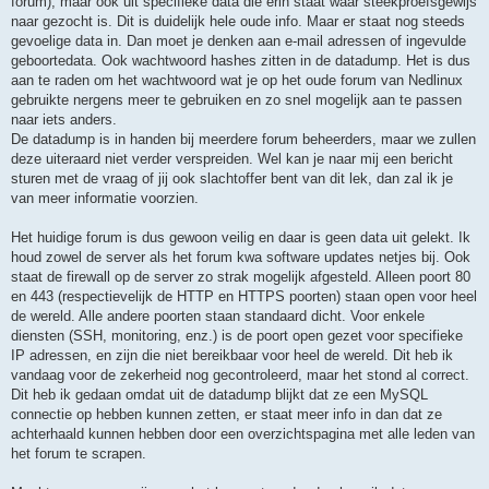
forum), maar ook uit specifieke data die erin staat waar steekproefsgewijs
naar gezocht is. Dit is duidelijk hele oude info. Maar er staat nog steeds
gevoelige data in. Dan moet je denken aan e-mail adressen of ingevulde
geboortedata. Ook wachtwoord hashes zitten in de datadump. Het is dus
aan te raden om het wachtwoord wat je op het oude forum van Nedlinux
gebruikte nergens meer te gebruiken en zo snel mogelijk aan te passen
naar iets anders.
De datadump is in handen bij meerdere forum beheerders, maar we zullen
deze uiteraard niet verder verspreiden. Wel kan je naar mij een bericht
sturen met de vraag of jij ook slachtoffer bent van dit lek, dan zal ik je
van meer informatie voorzien.
Het huidige forum is dus gewoon veilig en daar is geen data uit gelekt. Ik
houd zowel de server als het forum kwa software updates netjes bij. Ook
staat de firewall op de server zo strak mogelijk afgesteld. Alleen poort 80
en 443 (respectievelijk de HTTP en HTTPS poorten) staan open voor heel
de wereld. Alle andere poorten staan standaard dicht. Voor enkele
diensten (SSH, monitoring, enz.) is de poort open gezet voor specifieke
IP adressen, en zijn die niet bereikbaar voor heel de wereld. Dit heb ik
vandaag voor de zekerheid nog gecontroleerd, maar het stond al correct.
Dit heb ik gedaan omdat uit de datadump blijkt dat ze een MySQL
connectie op hebben kunnen zetten, er staat meer info in dan dat ze
achterhaald kunnen hebben door een overzichtspagina met alle leden van
het forum te scrapen.