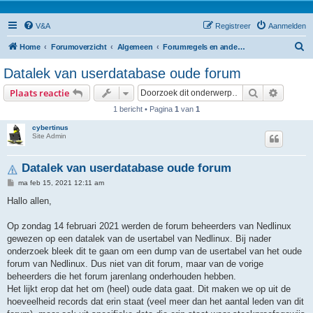
V&A
Registreer
Aanmelden
Z
Home
Forumoverzicht
Algemeen
Forumregels en andere vast interessante informatie
o
Datalek van userdatabase oude forum
e
Zoek
Uitgebr
Plaats reactie
k
1 bericht • Pagina
1
van
1
cybertinus
Site Admin
Datalek van userdatabase oude forum
B
ma feb 15, 2021 12:11 am
e
r
Hallo allen,
i
c
h
Op zondag 14 februari 2021 werden de forum beheerders van Nedlinux
t
gewezen op een datalek van de usertabel van Nedlinux. Bij nader
onderzoek bleek dit te gaan om een dump van de usertabel van het oude
forum van Nedlinux. Dus niet van dit forum, maar van de vorige
beheerders die het forum jarenlang onderhouden hebben.
Het lijkt erop dat het om (heel) oude data gaat. Dit maken we op uit de
hoeveelheid records dat erin staat (veel meer dan het aantal leden van dit