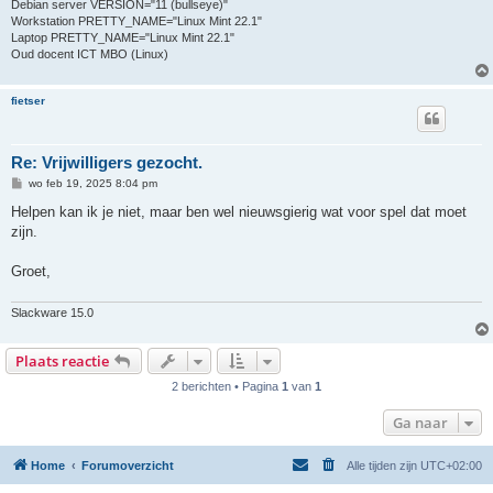
Debian server VERSION="11 (bullseye)"
Workstation PRETTY_NAME="Linux Mint 22.1"
Laptop PRETTY_NAME="Linux Mint 22.1"
Oud docent ICT MBO (Linux)
fietser
Re: Vrijwilligers gezocht.
B
wo feb 19, 2025 8:04 pm
e
r
Helpen kan ik je niet, maar ben wel nieuwsgierig wat voor spel dat moet
i
zijn.
c
h
t
Groet,
Slackware 15.0
Plaats reactie
2 berichten • Pagina
1
van
1
Ga naar
Home
Forumoverzicht
Alle tijden zijn
UTC+02:00