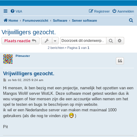
V&A
Registreer
Aanmelden
Z
Home
Forumoverzicht
Software
Server software
o
Vrijwilligers gezocht.
e
Zoek
Uitgebr
Plaats reactie
k
2 berichten • Pagina
1
van
1
Pitmaster
Vrijwilligers gezocht.
B
zo feb 02, 2025 9:24 am
e
r
Hi mensen, ik ben bezig met een projectje, namelijk het opzetten van een
i
Mangos WoW server WotLK. Deze software moet getest worden dus ik
c
h
wou vragen of hier mensen zijn die een accountje willen nemen om het
t
spel te testen en bugs te beschrijven op mijn website.
ik wil er een Nederlandse server van maken met maximaal 1000
gebruikers (als die nog te vinden zijn
)
Pit