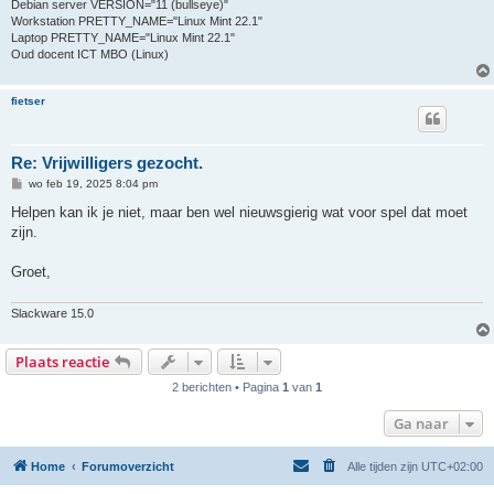
Debian server VERSION="11 (bullseye)"
Workstation PRETTY_NAME="Linux Mint 22.1"
Laptop PRETTY_NAME="Linux Mint 22.1"
Oud docent ICT MBO (Linux)
fietser
Re: Vrijwilligers gezocht.
B
wo feb 19, 2025 8:04 pm
e
r
Helpen kan ik je niet, maar ben wel nieuwsgierig wat voor spel dat moet
i
zijn.
c
h
t
Groet,
Slackware 15.0
Plaats reactie
2 berichten • Pagina
1
van
1
Ga naar
Home
Forumoverzicht
Alle tijden zijn
UTC+02:00