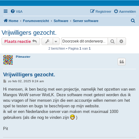
V&A
Registreer
Aanmelden
Z
Home
Forumoverzicht
Software
Server software
o
Vrijwilligers gezocht.
e
Zoek
Uitgebr
Plaats reactie
k
2 berichten • Pagina
1
van
1
Pitmaster
Vrijwilligers gezocht.
B
zo feb 02, 2025 9:24 am
e
r
Hi mensen, ik ben bezig met een projectje, namelijk het opzetten van een
i
Mangos WoW server WotLK. Deze software moet getest worden dus ik
c
h
wou vragen of hier mensen zijn die een accountje willen nemen om het
t
spel te testen en bugs te beschrijven op mijn website.
ik wil er een Nederlandse server van maken met maximaal 1000
gebruikers (als die nog te vinden zijn
)
Pit