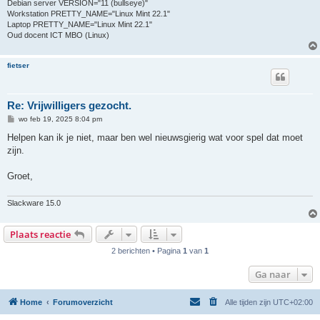
Debian server VERSION="11 (bullseye)"
Workstation PRETTY_NAME="Linux Mint 22.1"
Laptop PRETTY_NAME="Linux Mint 22.1"
Oud docent ICT MBO (Linux)
fietser
Re: Vrijwilligers gezocht.
B
wo feb 19, 2025 8:04 pm
e
r
Helpen kan ik je niet, maar ben wel nieuwsgierig wat voor spel dat moet
i
zijn.
c
h
t
Groet,
Slackware 15.0
Plaats reactie
2 berichten • Pagina
1
van
1
Ga naar
Home
Forumoverzicht
Alle tijden zijn
UTC+02:00