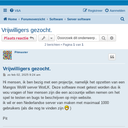
V&A
Registreer
Aanmelden
Z
Home
Forumoverzicht
Software
Server software
o
Vrijwilligers gezocht.
e
Zoek
Uitgebr
Plaats reactie
k
2 berichten • Pagina
1
van
1
Pitmaster
Vrijwilligers gezocht.
B
zo feb 02, 2025 9:24 am
e
r
Hi mensen, ik ben bezig met een projectje, namelijk het opzetten van een
i
Mangos WoW server WotLK. Deze software moet getest worden dus ik
c
h
wou vragen of hier mensen zijn die een accountje willen nemen om het
t
spel te testen en bugs te beschrijven op mijn website.
ik wil er een Nederlandse server van maken met maximaal 1000
gebruikers (als die nog te vinden zijn
)
Pit