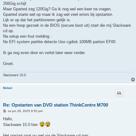
256Gig.schijf.
Maar Gparted zeg 120Gig? Ga ik nog wel een keer na vragen.
Gparted starte wel op maar ik zag wel veel errors bij opstarten.
Lijk er op dat het partitioneren gelijk is.
Na een hoop gezoek in de BIOS (secure boot uit) start die mij Slackware
cd op.
Na setup een fout melding :
No EFI system partitie detecte Use cgdisk 100MB partion EF00
Ik ga nog even door en vertel later weer verder.
Groet.
Slackware 15.0
fietser
Re: Opstarten van DVD station ThinkCentre M700
B
za jun 28, 2025 9:55 pm
e
r
Hallo,
i
Slackware 15.0 hier.
c
h
t
Het opstart gaat nu wel via de Slackware cd rom.