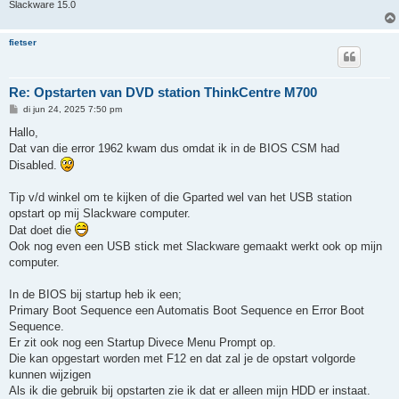
Slackware 15.0
fietser
Re: Opstarten van DVD station ThinkCentre M700
B
di jun 24, 2025 7:50 pm
e
r
Hallo,
i
Dat van die error 1962 kwam dus omdat ik in de BIOS CSM had
c
h
Disabled.
t
Tip v/d winkel om te kijken of die Gparted wel van het USB station
opstart op mij Slackware computer.
Dat doet die
Ook nog even een USB stick met Slackware gemaakt werkt ook op mijn
computer.
In de BIOS bij startup heb ik een;
Primary Boot Sequence een Automatis Boot Sequence en Error Boot
Sequence.
Er zit ook nog een Startup Divece Menu Prompt op.
Die kan opgestart worden met F12 en dat zal je de opstart volgorde
kunnen wijzigen
Als ik die gebruik bij opstarten zie ik dat er alleen mijn HDD er instaat.