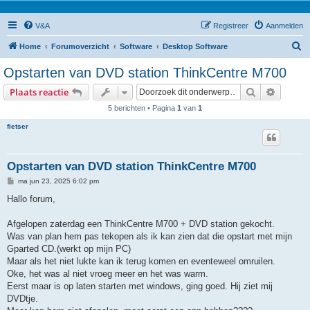
V&A
Registreer
Aanmelden
Z
Home
Forumoverzicht
Software
Desktop Software
o
Opstarten van DVD station ThinkCentre M700
e
Zoek
Uitgebr
Plaats reactie
k
5 berichten • Pagina
1
van
1
fietser
Opstarten van DVD station ThinkCentre M700
B
ma jun 23, 2025 6:02 pm
e
r
Hallo forum,
i
c
h
Afgelopen zaterdag een ThinkCentre M700 + DVD station gekocht.
t
Was van plan hem pas tekopen als ik kan zien dat die opstart met mijn
Gparted CD.(werkt op mijn PC)
Maar als het niet lukte kan ik terug komen en eventeweel omruilen.
Oke, het was al niet vroeg meer en het was warm.
Eerst maar is op laten starten met windows, ging goed. Hij ziet mij
DVDtje.