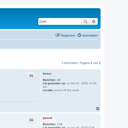
Zoek
Uitgebreid zoeken
Registreer
Aanmelden
3 berichten • Pagina
1
van
1
fietser
Berichten:
44
Lid geworden op:
za feb 01, 2020 10:40
am
Locatie:
proud off the north
O
m
h
pascal
o
o
Berichten:
178
Lid geworden op:
za jan 18, 2020 9:36