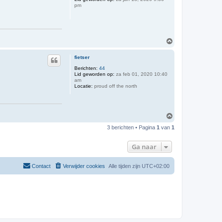
g
pm
O
m
h
fietser
o
o
Berichten:
44
Lid geworden op:
za feb 01, 2020 10:40
g
am
Locatie:
proud off the north
O
m
3 berichten • Pagina
1
van
1
h
o
o
Ga naar
g
Contact
Verwijder cookies
Alle tijden zijn
UTC+02:00