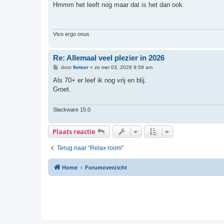
r
Hmmm het leeft nog maar dat is het dan ook.
i
c
h
t
Vivo ergo onus
Re: Allemaal veel plezier in 2026
B
door
fietser
»
zo mei 03, 2026 9:59 am
e
r
Als 70+ er leef ik nog vrij en blij.
i
Groet.
c
h
t
Slackware 15.0
Plaats reactie
Terug naar “Relax room”
Home
Forumoverzicht