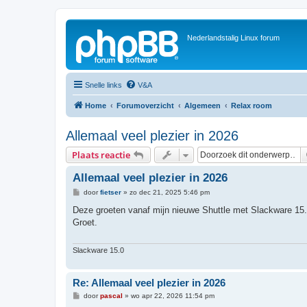
Nederlandstalig Linux forum
Snelle links
V&A
Home
Forumoverzicht
Algemeen
Relax room
Allemaal veel plezier in 2026
Plaats reactie
Allemaal veel plezier in 2026
B
door
fietser
»
zo dec 21, 2025 5:46 pm
e
r
Deze groeten vanaf mijn nieuwe Shuttle met Slackware 15.
i
Groet.
c
h
t
Slackware 15.0
Re: Allemaal veel plezier in 2026
B
door
pascal
»
wo apr 22, 2026 11:54 pm
e